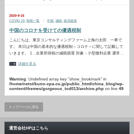
2020-9-16
COVID-19
,
投稿一覧
中国
,
減税
,
経済政策
中国のコロナを受けての優遇税制
こんにちは、東京コンサルティングファーム上海の太田 一希で
す。 本日は中国の基本的な優遇税制～コロナ～に関して記載して
いきます。 1．企業所得税の減税措置 対象：小型微利企業 通常…
詳細を見る
Warning
: Undefined array key "show_bookmark" in
/home/netst/kuno-cpa.co.jp/public_html/china_blog/wp-
content/themes/gorgeous_tcd013/archive.php
on line
49
トップページに戻る
運営会社HPはこちら