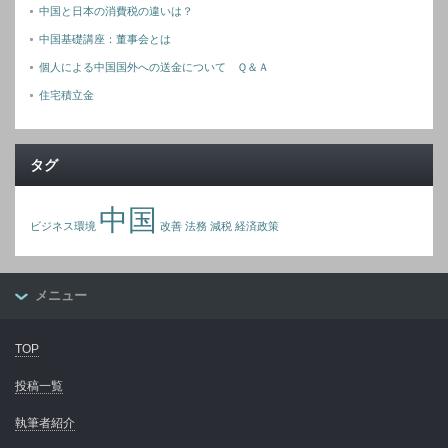
中国と日本の消費税の違いは？
中国基礎講座：董事会とは
個人による中国国外への送金について Ｑ＆Ａ
住宅積立金
タグ
中国
ビジネス環境
改善
法務
減税
経済政策
メニュー
TOP
投稿一覧
執筆者紹介