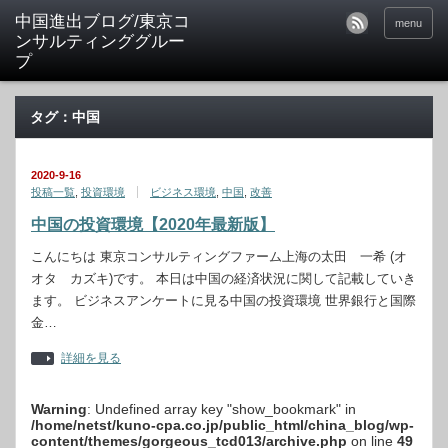
中国進出ブログ/東京コ
menu
ンサルティンググルー
プ
タグ：中国
2020-9-16
投稿一覧
,
投資環境
ビジネス環境
,
中国
,
改善
中国の投資環境【2020年最新版】
こんにちは 東京コンサルティングファーム上海の太田 一希 (オ
オタ カズキ)です。 本日は中国の経済状況に関して記載していき
ます。 ビジネスアンケートに見る中国の投資環境 世界銀行と国際
金…
詳細を見る
Warning
: Undefined array key "show_bookmark" in
/home/netst/kuno-cpa.co.jp/public_html/china_blog/wp-
content/themes/gorgeous_tcd013/archive.php
on line
49