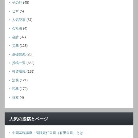
その他
(45)
ビザ
(5)
人気記事
(67)
会社法
(4)
会計
(37)
労務
(128)
基礎知識
(20)
投稿一覧
(652)
投資環境
(185)
法務
(121)
税務
(172)
設立
(4)
人気の投稿とページ
中国基礎講座：有限責任公司（有限公司）とは