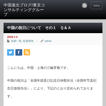
中国進出ブログ/東京コ
menu
ンサルティンググルー
プ
中国の祝日について その１ Ｑ＆Ａ
2018-1-4
投稿一覧
,
投資環境
admin
こんにちは、中国・上海の三輪常敬です。
中国の祝日は「全国年節及び記念日休暇弁法（全国年节及纪
念日放假办法）」により、下記のとおり定められておりま
す。