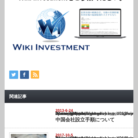
関連記事
2013-6-24
Warning
: Undefined array key "show_category" in
/home/netst/kuno-cpa.co.jp/public_html/china_blog/wp-content/themes/gorgeous_tcd0
on line
183
中国会社設立手順について
2017-10-5