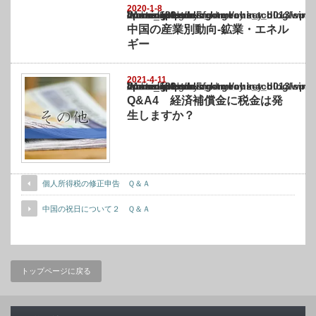
2020-1-8
Warning
: Undefined array key "show_category" in
/home/netst/kuno-cpa.co.jp/public_html/china_blog/wp-content/themes/gorgeous_tcd0
on line
183
中国の産業別動向-鉱業・エネル
ギー
2021-4-11
Warning
: Undefined array key "show_category" in
/home/netst/kuno-cpa.co.jp/public_html/china_blog/wp-content/themes/gorgeous_tcd0
on line
183
Q&A4 経済補償金に税金は発
生しますか？
個人所得税の修正申告 Ｑ＆Ａ
中国の祝日について２ Ｑ＆Ａ
トップページに戻る