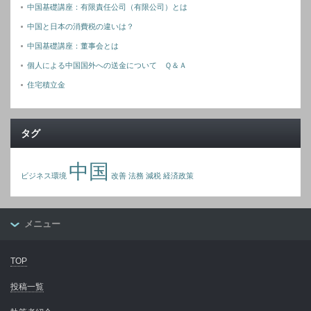
中国基礎講座：有限責任公司（有限公司）とは
中国と日本の消費税の違いは？
中国基礎講座：董事会とは
個人による中国国外への送金について Ｑ＆Ａ
住宅積立金
タグ
中国
ビジネス環境
改善
法務
減税
経済政策
メニュー
TOP
投稿一覧