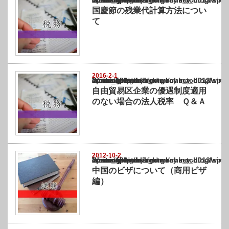
Warning
: Undefined array key "show_category" in
/home/netst/kuno-cpa.co.jp/public_html/china_blog/wp-content/themes/gorgeous_tcd0
on line
183
国慶節の残業代計算方法につい
て
2016-2-1
Warning
: Undefined array key "show_category" in
/home/netst/kuno-cpa.co.jp/public_html/china_blog/wp-content/themes/gorgeous_tcd0
on line
183
自由貿易区企業の優遇制度適用
のない場合の法人税率 Ｑ＆Ａ
2012-10-2
Warning
: Undefined array key "show_category" in
/home/netst/kuno-cpa.co.jp/public_html/china_blog/wp-content/themes/gorgeous_tcd0
on line
183
中国のビザについて（商用ビザ
編）