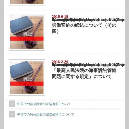
2015-6-15
Warning
: Undefined array key "show_category" in
/home/netst/kuno-cpa.co.jp/public_html/china_blog/wp-content/themes/gorgeous_tcd0
on line
183
労働契約の締結について（その
四）
2016-2-29
Warning
: Undefined array key "show_category" in
/home/netst/kuno-cpa.co.jp/public_html/china_blog/wp-content/themes/gorgeous_tcd0
on line
183
「最高人民法院の海事訴訟管轄
問題に関する規定」について
中国での持分譲渡の申請書類について
中国での持分譲渡の譲渡価格にについて