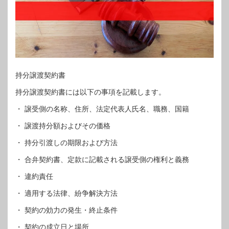
持分譲渡契約書
持分譲渡契約書には以下の事項を記載します。
・ 譲受側の名称、住所、法定代表人氏名、職務、国籍
・ 譲渡持分額およびその価格
・ 持分引渡しの期限および方法
・ 合弁契約書、定款に記載される譲受側の権利と義務
・ 違約責任
・ 適用する法律、紛争解決方法
・ 契約の効力の発生・終止条件
・ 契約の成立日と場所