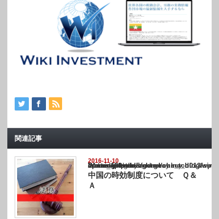
関連記事
2016-11-10
Warning
: Undefined array key "show_category" in
/home/netst/kuno-cpa.co.jp/public_html/china_blog/wp-content/themes/gorgeous_tcd0
on line
183
中国の時効制度について Ｑ＆
Ａ