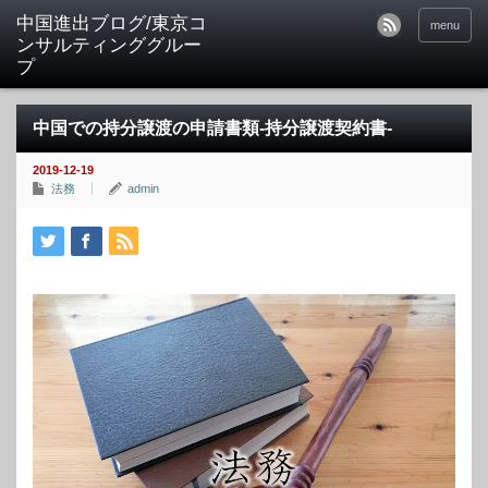
中国進出ブログ/東京コ
menu
ンサルティンググルー
プ
中国での持分譲渡の申請書類-持分譲渡契約書-
2019-12-19
法務
admin