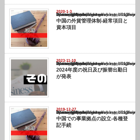
2020-1-3
Warning
: Undefined array key "show_category" in
/home/netst/kuno-cpa.co.jp/public_html/china_blog/wp-content/themes/gorgeous_tcd0
on line
183
中国の外貨管理体制-経常項目と
資本項目
2023-11-10
Warning
: Undefined array key "show_category" in
/home/netst/kuno-cpa.co.jp/public_html/china_blog/wp-content/themes/gorgeous_tcd0
on line
183
2024年度の祝日及び振替出勤日
が発表
2019-12-27
Warning
: Undefined array key "show_category" in
/home/netst/kuno-cpa.co.jp/public_html/china_blog/wp-content/themes/gorgeous_tcd0
on line
183
中国での事業拠点の設立-各種登
記手続