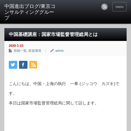
中国進出ブログ/東京コ
menu
ンサルティンググルー
プ
中国基礎講座：国家市場監督管理総局とは
2020-1-23
投稿一覧
,
投資環境
admin
こんにちは、中国・上海の執行 一希 (ジッコウ カズキ)で
す。
本日は国家市場監督管理総局に関して話します。