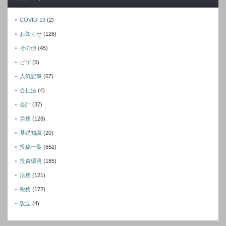
COVID-19
(2)
お知らせ
(126)
その他
(45)
ビザ
(5)
人気記事
(67)
会社法
(4)
会計
(37)
労務
(128)
基礎知識
(20)
投稿一覧
(652)
投資環境
(185)
法務
(121)
税務
(172)
設立
(4)