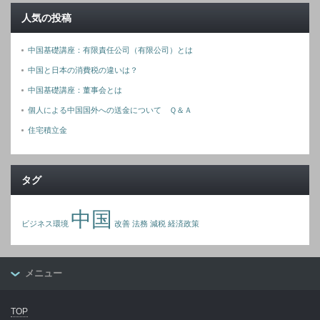
人気の投稿
中国基礎講座：有限責任公司（有限公司）とは
中国と日本の消費税の違いは？
中国基礎講座：董事会とは
個人による中国国外への送金について Ｑ＆Ａ
住宅積立金
タグ
中国
ビジネス環境
改善
法務
減税
経済政策
メニュー
TOP