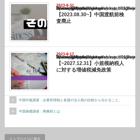
2023-8-31
Warning
: Undefined array key "show_category" in
/home/netst/kuno-cpa.co.jp/public_html/china_blog/wp-content/themes/gorgeous_tcd0
on line
183
【2023.08.30~】中国渡航前検
査廃止
2023-8-17
Warning
: Undefined array key "show_category" in
/home/netst/kuno-cpa.co.jp/public_html/china_blog/wp-content/themes/gorgeous_tcd0
on line
183
【~2027.12.31】小規模納税人
に対する増値税減免政策
中国中級講座：企業所得税と各国の法人税の比較から分かること。
中国基礎講座：商務部とは
トップページに戻る