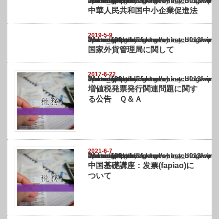
Warning
: Undefined array key "show_category" in
/home/netst/kuno-cpa.co.jp/public_html/china_blog/wp-content/themes/gorgeous_tcd0
on line
183
中華人民共和国中小企業促進法
2019-5-9
Warning
: Undefined array key "show_category" in
/home/netst/kuno-cpa.co.jp/public_html/china_blog/wp-content/themes/gorgeous_tcd0
on line
183
国家外貨管理局に関して
2017-6-22
Warning
: Undefined array key "show_category" in
/home/netst/kuno-cpa.co.jp/public_html/china_blog/wp-content/themes/gorgeous_tcd0
on line
183
増値税発票発行関連問題に関す
る公告 Ｑ＆Ａ
2021-6-7
Warning
: Undefined array key "show_category" in
/home/netst/kuno-cpa.co.jp/public_html/china_blog/wp-content/themes/gorgeous_tcd0
on line
183
中国基礎講座：发票(fapiao)に
ついて