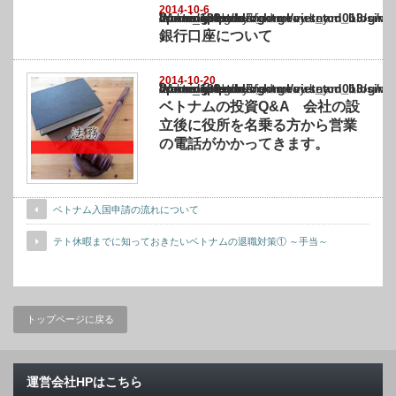
2014-10-6
Warning
: Undefined array key "show_category" in
/home/netst/kuno-cpa.co.jp/public_html/vietnam_blog/wp-content/themes/gorgeous_tcd0
on line
183
銀行口座について
2014-10-20
Warning
: Undefined array key "show_category" in
/home/netst/kuno-cpa.co.jp/public_html/vietnam_blog/wp-content/themes/gorgeous_tcd0
on line
183
ベトナムの投資Q&A 会社の設
立後に役所を名乗る方から営業
の電話がかかってきます。
ベトナム入国申請の流れについて
テト休暇までに知っておきたいベトナムの退職対策① ～手当～
トップページに戻る
運営会社HPはこちら