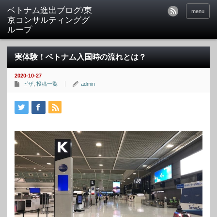
ベトナム進出ブログ/東
menu
京コンサルティンググ
ループ
実体験！ベトナム入国時の流れとは？
2020-10-27
ビザ
,
投稿一覧
admin