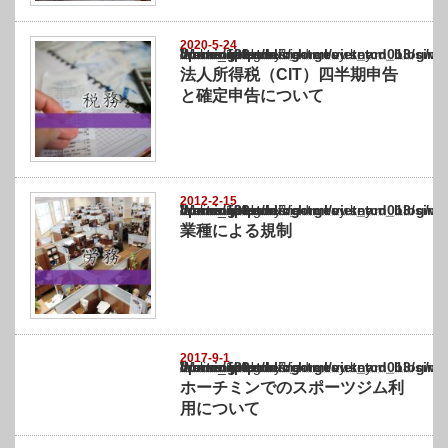
2020-5-24
Warning
: Undefined array key "show_category" in
/home/netst/kuno-cpa.co.jp/public_html/vietnam_blog/wp-content/themes/gorgeous_tcd0
on line
183
法人所得税（CIT）四半期申告
と確定申告について
2012-2-15
Warning
: Undefined array key "show_category" in
/home/netst/kuno-cpa.co.jp/public_html/vietnam_blog/wp-content/themes/gorgeous_tcd0
on line
183
業種による規制
2017-9-1
Warning
: Undefined array key "show_category" in
/home/netst/kuno-cpa.co.jp/public_html/vietnam_blog/wp-content/themes/gorgeous_tcd0
on line
183
ホーチミンでのスポーツジム利
用について