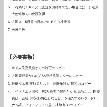
（有効なＴＲＣ又は査証をお持ちでない場合には、）在京
大使館等での査証取得
入国３～5日前の日本でのＰＣＲ検査等
医療申告
【必要書類】
市省人民委員会からの許可のコピー
入国管理局からのVISA発給承認レターのコピー
隔離指示書(渡航者リスト、隔離施設を明記)のコピー
「ベトナム入国後、PCR 検査で陽性となる場合には、医療
費は、会社(お客様)負担となる旨」を確認するレター(ベト
ナム語、フォーマット任意、社印有り)のコピー、