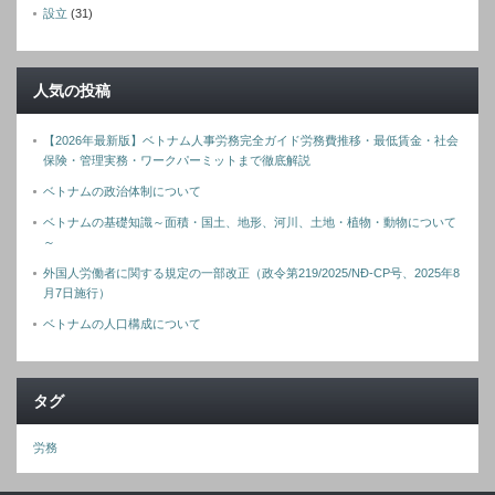
設立
(31)
人気の投稿
【2026年最新版】ベトナム人事労務完全ガイド労務費推移・最低賃金・社会
保険・管理実務・ワークパーミットまで徹底解説
ベトナムの政治体制について
ベトナムの基礎知識～面積・国土、地形、河川、土地・植物・動物について
～
外国人労働者に関する規定の一部改正（政令第219/2025/NĐ-CP号、2025年8
月7日施行）
ベトナムの人口構成について
タグ
労務