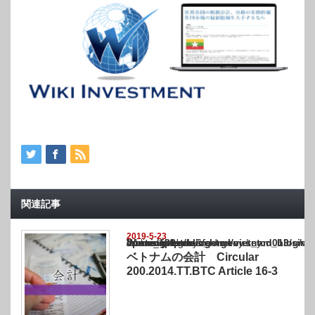
関連記事
2019-5-23
Warning
: Undefined array key "show_category" in
/home/netst/kuno-cpa.co.jp/public_html/vietnam_blog/wp-content/themes/gorgeous_tcd0
on line
183
ベトナムの会計 Circular
200.2014.TT.BTC Article 16-3