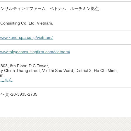
コンサルティングファーム ベトナム ホーチミン拠点
Consulting Co.,Ltd. Vietnam.
/www.kuno-cpa.co.jp/vietnam/
/www.tokyoconsultingfirm.com/vietnam/
803, 8th Floor, D.C Tower,
y Chinh Thang street, Vo Thi Sau Ward, District 3, Ho Chi Minh,
am
はこちら
4-(0)-28-3935-2735