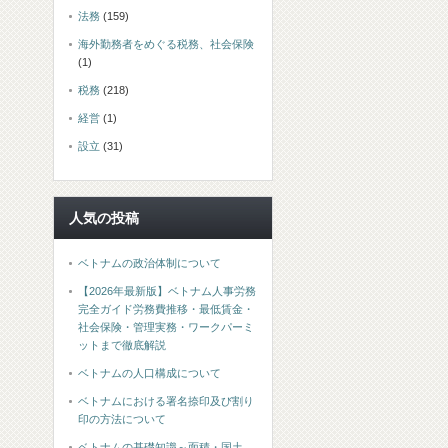
法務
(159)
海外勤務者をめぐる税務、社会保険
(1)
税務
(218)
経営
(1)
設立
(31)
人気の投稿
ベトナムの政治体制について
【2026年最新版】ベトナム人事労務
完全ガイド労務費推移・最低賃金・
社会保険・管理実務・ワークパーミ
ットまで徹底解説
ベトナムの人口構成について
ベトナムにおける署名捺印及び割り
印の方法について
ベトナムの基礎知識～面積・国土、