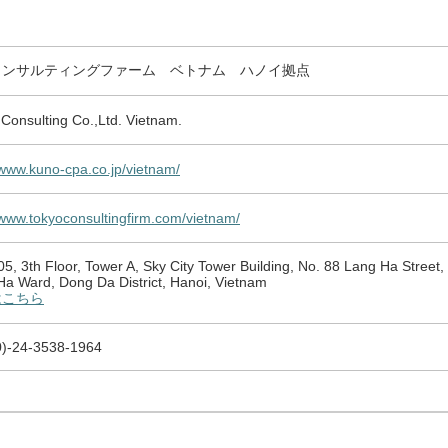
コンサルティングファーム ベトナム ハノイ拠点
Consulting Co.,Ltd. Vietnam.
/www.kuno-cpa.co.jp/vietnam/
/www.tokyoconsultingfirm.com/vietnam/
05, 3th Floor, Tower A, Sky City Tower Building, No. 88 Lang Ha Street,
Ha Ward, Dong Da District, Hanoi, Vietnam
はこちら
0)-24-3538-1964