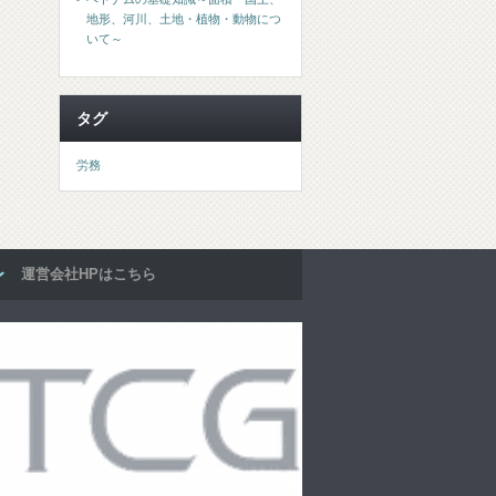
地形、河川、土地・植物・動物につ
いて～
タグ
労務
運営会社HPはこちら