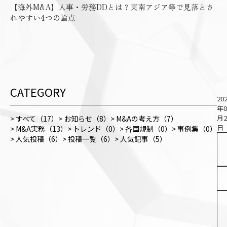
【海外M&A】人事・労務DDとは？東南アジア等で見落とさ
れやすい4つの論点
CATEGORY
20
年0
月2
> すべて（
17
）
> お知らせ（
8
）
> M&Aの考え方（
7
）
日
> M&A実務（
13
）
> トレンド（
0
）
> 各国規制（
0
）
> 事例集（
0
）
> 人気投稿（
6
）
> 投稿一覧（
6
）
> 人気記事（
5
）