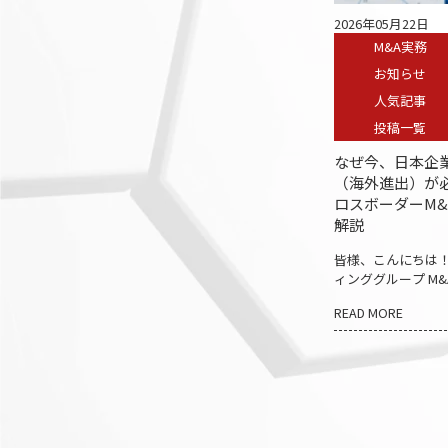
ます。 そのようなリスクを低減
2026年05月22日
し、M&Aの目的を実現するために重
M&A実務
要となるのが「PMI（Post Merger
Integration）」です。本日はPMIの基
お知らせ
本概念と、クロスボーダーM&Aで押
人気記事
さえておきたい実務上のポイントに
投稿一覧
ついて解説します。 PMIとは、M&A
成立後の企業統合プロセスを指し、
なぜ今、日本企
買収の目的であるシナジー創出を確
（海外進出）が
実にするための重要な経営活動で
ロスボーダーM&
す。 PMIとは、M&A成立後に、買
解説
収企業と被買収企業を統合し、期待
するシナジーを実現するためのプロ
皆様、こんにちは！
セスを指します。 統合の対象は組
ィンググループ M
織だけではありません。経営体制、
す！ いつもブログ
業務プロセス、人事制度、会計・IT
READ MORE
ありがとうございま
システム、ガバナンスなど、多岐に
「なぜ今、日本企
わたる領域を段階的に統合していく
外進出）が必要な
必要があります。 PMIの目的は単
ダーM&Aのメリッ
なる「統合」ではなく、M&Aによっ
っとお話しており
て期待した企業価値を実際に創出す
す。 タイに関す
ることにあります。 なぜPMIは失敗
たい方は、こちらか
するのか クロスボーダーM&Aで