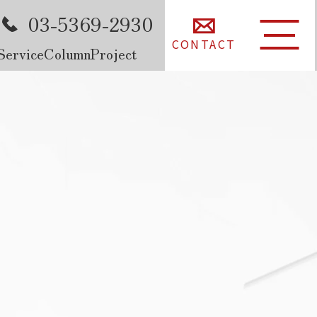
03-5369-2930
CONTACT
Service
Column
Project