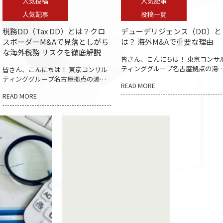
人気投稿
人気記事
人気記事
投稿一覧
税務DD（Tax DD）とは？クロ
デューデリジェンス（DD）と
スボーダーM&Aで見落としがち
は？ 海外M&Aで重要な理由
な海外税務 リスクを徹底解説
皆さん、こんにちは！ 東京コンサ
ティンググループ名古屋拠点の湯
皆さん、こんにちは！ 東京コンサル
綾佳です！ いつもブログをお読み
ティンググループ名古屋拠点の湯浅
READ MORE
ただきありがとうございます。 日
綾佳です！ いつもブログをお読みい
READ MORE
企業によるクロスボーダーM&A（
ただきありがとうございます。 さ
外企業への関心・緊張）への関心
て、今回は「税務DD（Tax DD）と
高まる中で、 「海外企業を警戒す
は？クロスボーダーM&Aで見落とし
際、何を確認すればよいのか」 「
がちな海外税務 リスクを徹底解説」
後想定される外の問題がかなりし
についてお話させていただきますこ
いか不安」 と感じられる方も多い
うと思います。 【税務DD（Tax
ではないですが。 そのような場面
DD）とは？クロスボーダーM&Aで見
重要になるのが、「デューデリジ
落としがちな海外税務リスクを徹底
ンス（DD）」です。 本日はDDの
解説】 クロスボーダーM&Aにおい
本概念と、なぜクロスボーダーM&
て、財務DDや法務DDに注目が集まる
が重要なのかを整理していきたい
一方で、見落とされやす いのが「税
思います。 タイに関する基礎知識
務DD（Tax Due Diligence）」です。
知りたい方は、こちらから▼ ・タ
しかし実際には、買収後に多額の追
に関する基礎知識 タイに関するセ
徴課税や潜在税務債務が発覚するケ