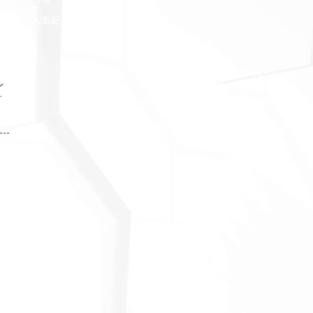
> 人気記事（
5
）
ル
浅
い
本
海
が
る
今
な
の
で
ェ
基
A
と
が
イ
ミ