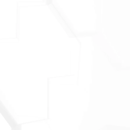
ら
リ
にと
ス
A
や
で
。
じ
は
か
企
ま
の
・
払
る
は
、
る
ロ
の