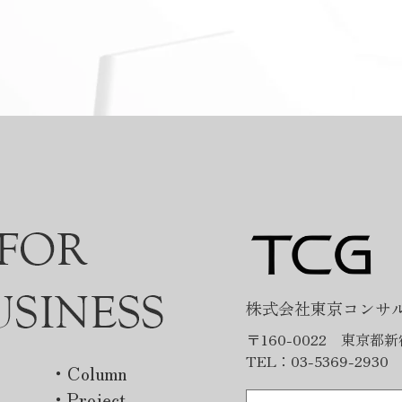
に関するセミナー
か 国内M&AでもDDは重要ですが
かの確認です。 ・法人税申告漏れ ・
・タイに関する基礎知識 タイに関す
こちらから▼ ・
ロスボーダーM&Aではさらに重要
VAT（付加価値税）やGST（物品サー
るセミナーに参加したい方は、こち
 【なぜ今、日本企
がございます。 背景には、日本と
ビス税）の未納 ・源泉税の未処理 ・
らから▼ ・タイ関連セミナー 【海外
外進出）が必要な
外との制度や環境の違いがありま
社会保険関連の税務処理不備 これら
M&A】法務DD（Legal DD）とは？ク
ーM&Aのメリッ
す。 法制度・規制：外国規制・業
のケースが存在することがありま
ロスボーダー特有の契約・許認可の
市場の人口化や減
規制・許認可認定・コンプライア
す。 特に新興国では、税務実務が属
確認ポイント クロスボーダーM&A
を背景に、多くの
ス要件等 特にASEANでは、外国資
人的である場合も多く、「申告はし
では、対象企業の売上や利益だけで
の機会を歩むよう
比率に制限がある業種や、許可の
ているが根拠資料が整 備されていな
はなく、法的リスクをどこまで把握
の中で、特に注目
得・更新状況が事業継続する直接
い」といったケースも少なくありま
できるかが投資判断に大きく影響し
海外」戦略です。
なケースがあります。 留意情報：
せん。 買収後に税務調査が入り、過
ます。 特に海外M&Aでは、契約実務
は大企業中心とい
値限界性・キャッシュ管理・当事
年度リスクが顕在化する可能性もあ
や許認可制度、株主権利の考え方が
ましたが、現在で
取引関連 国によっては、重要情報
るため、慎重な確認が必 要です。
日本と異なるケースも多く、買収後
も 海外市場への
内部管理体制が日本ほど整備され
移転価格税制（Transfer Pricing） こ
に想定外の問題が発覚することも少
。 国内市場だけ
いない場合もあります。 商習慣や
れは、グループ会社間取引が適正価
なくありません。 本日は、「法務
す 日本国内で
務慣行：現場レベルも含めた慣習
格で行われているかを問う制度で
DD（Legal Due Diligence）」の基本
人口減少により、
違い 口頭契約が一般的、キーパー
す。 原材料売買・ロイヤルティ支払
概念に加え、クロスボーダーM&Aに
の成長の鈍化が見
ン依存率が高い、離職率が高いな
い・経営支援費・グループ間融資等
おいて特に確認すべき法務論点につ
に製造業やサービ
ど、日本と異なる現場まで把握す
が第三者価格（Arm’s Length
いて整理していきたいと思います。
株式会社東京コンサ
競争や人材不足へ
ことが重要です。 DDにはどのよ
Price）と比較して不適切と判断され
【本記事の結論：海外M&Aにおける
企業も少なくあり
な種類があるのか 留意DD（Financi
た場合、税務当局から課税調整を受
法務DDの重要ポイント】 重要契約：
〒160-0022 東京都
、多くの企業が新
DD）： 現状利益・キャッシュフロ
ける可能性 があります。 特にASEAN
チェンジ・オブ・コントロール
TEL：03-5369-2930 
外に目を向けてい
ー・運転資金・簿外警戒 税務
各国では、近年、移転価格税制の運
（COC）条項による買収後の契約解
・Column
EANやインドなどの
DD（Tax DD）：未納税・移転価格
用強化が進んでおり、文書化義務
除リスクを確認する 許認可・外資規
今後も高い成長が
間接税・源泉税 法務DD（Legal
・Project
（Transfer Pricing Documentation）
制：現地特有の外資出資規制や名義