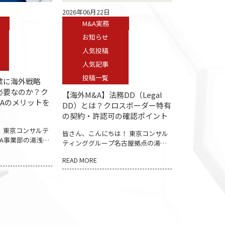
ナーに参加したい方は、こちらか
ースもあり、税務 リスクはM&Aの成
2026年06月22日
▼ ・タイ関連セミナー デューデ
否に大きく影響します。特に海外
M&A実務
ジェンス（DD）とは？ 海外M&A
M&Aでは、国ごとに税制度や運用実
って重要な理由 デューデリジェン
務が異なるため、日本国内以上に慎
お知らせ
（DD）とは デューデリジェンス
重な確認が求められます。 本日は、
人気投稿
（Due Diligence：DD）とは、M&
税務DDの基本概念と、クロスボーダ
や取引の前に、対象企業のリスク
人気記事
ーM&amp;Aで特に注意したい税務論
リスクを調査するプロセス、途中
点について 整理していきたいと思い
投稿一覧
業に海外戦略
「途中・事前精査」を心がけます
ます。 税務DD（Tax DD）とは 税務
必要なのか？ク
M&Aでは、契約締結後に問題が生
DDとは、対象企業に潜在的な税務リ
【海外M&A】法務DD（Legal
Aのメリットを
ても、簡単に取引をやり直すこと
スクがないかを確認する調査を指し
DD）とは？クロスボーダー特有
できません 。 なぜDDが必要なの
ます。 M&Aでは、過去の税務リスク
の契約・許認可の確認ポイント
M&Aでは、表面的な情報だけでは
を買収企業が引き継ぐケースがあ
 東京コンサルテ
業の現状が見えないケースがあり
り、対象企業が適切に税務 申告を行
皆さん、こんにちは！ 東京コンサル
&A事業部の湯浅で
す 。 売上は好調でも、一部顧客へ
っていたか、将来的な税務リスクが
ティンググループ名古屋拠点の湯浅
をお読みいただき
依存が高い ペイ税金・税務リスク
潜在していないかを事前に把握する
綾佳です！ いつもブログをお読みい
す。 今回は、
簿外ストップ（諸表に現れない未
READ MORE
ことが重 要です。 特にクロスボーダ
ただきありがとうございます。 さ
業の海外戦略（海
い）が存在する 許認可に問題があ
ーM&Aでは、税法だけでなく、現地
て、今回は【海外M&A】法務
のか？クロスボー
DDは、「問題探し」をするもので
税務当局の実務運用まで理解する視
DD（Legal DD）とは？クロスボーダ
ト」についてちょ
なく、 「どのようなリスクがあり
点が求められます。 海外M&Aで特に
ー特有の契約・許認可の確認ポイン
ますこうと思いま
どう管理しながら事業を成長させ
確認したいポイント 未払税金・税務
ト についてお話させていただきます
る基礎知識が知り
議論プロセス」でもあります。 ク
コンプライアンス まず基本となるの
こうと思います。 タイに関する基礎
ら▼ ・タイに関
スボーダーM&Aでは、なぜ重要な
が、税務申告が適切に行われている
知識が知りたい方は、こちらから▼