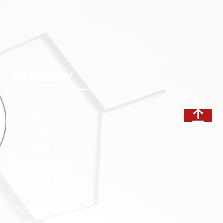
CATEGORY
> すべて（
17
）
> お知らせ（
8
）
> M&Aの考え方（
7
）
> M&A実務（
13
）
> トレンド（
0
）
> 各国規制（
0
）
> 事例集（
0
）
> 人気投稿（
6
）
> 投稿一覧（
6
）