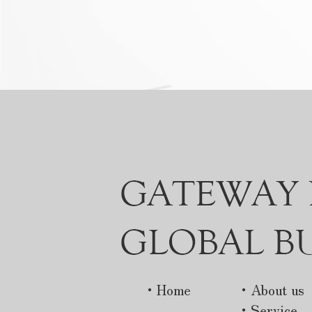
する基礎知識 タイ
は、DD（デューデリジェンス）に多
に参加したい方は、
くの時間を費やす一方で、PMIの検討
タイ関連セミナー
がクロージング後に先送りされるケ
業の海外戦略（海
ースも少なくありません。 しかし
のか？クロスボーダ
統合方針が十分に整理されないまま
トを解説】 国内
買収を進めると、意思決定プロセス
少、競争激化など
の変更により現地マネジメントの判
企業が新たな成長
断スピードが低下する、現地従業員
になりました。そ
のモチベーションが低下する等、
されているのが「
様々な問題が発生します。クロスボ
これまで海外展開
ーダーM&Aでは、制度だけでなく企
うイメージがあり
業文化や商習慣の違いも考慮しなが
は堅調・中小企業で
ら統合を進めることが重要です。
関心がございます
PMIで確認すべき主なポイント ガバ
では成長があるで
ナンス体制の設計 買収後は、本社
は、少子高齢化や
と現地法人の役割や権限を明確にす
多くの業界で市場
る必要があります。 例えば、どこ
られています。 特
までを現地で意思決定し、どの事項
ス業では、価格、
を本社承認とするのか、レポーティ
の対応に遠慮して
ングラインをどのように設計するの
ません。 そのため
かを整理しなければなりません。管
たな市場として海
理を強化しすぎると現地の意思決定
・Home
・About us
ます。 特に。 AS
が遅れ、反対に権限を委譲しすぎる
警戒国市場では、
・Service
とガバナンスが機能しなくなるた