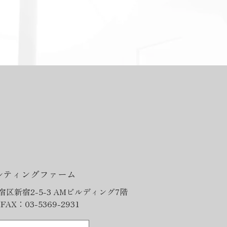
、ク
性
海
種
ン
本
取
的
数
者
や
て
労
の
ソ
る
ルティングファーム
う
al
新宿区新宿2-5-3 AMビルディング7階
FAX：03-5369-2931
・