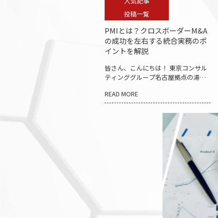
人気記事
投稿一覧
PMIとは？クロスボーダーM&A
の成功を左右する統合実務のポ
イントを解説
皆さん、こんにちは！ 東京コンサル
ティンググループ名古屋拠点の湯浅
綾佳です！ いつもブログをお読みい
READ MORE
ただきありがとうございます。 さ
て、今回は「PMIとは？クロスボーダ
ーM&Aの成功を左右する 統合実務の
ポイントを解説 」についてお話させ
ていただきますこうと思います。
クロスボーダーM&Aでは、買収契
約の締結やクロージングが一つのゴ
ールと捉えられがちですが、実際に
はM&Aの成否は買収後に決まると言
われています。 期待していたシナ
ジーが創出できない、キーパーソン
が退職してしまう、現地法人とのコ
ミュニケーションが機能しないな
ど、多くの課題は買収後に顕在化し