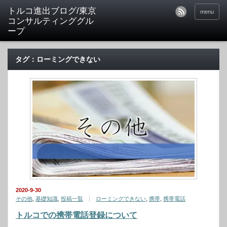
トルコ進出ブログ/東京
menu
コンサルティンググル
ープ
タグ：ローミングできない
2020-9-30
その他
,
基礎知識
,
投稿一覧
ローミングできない
,
携帯
,
携帯電話
トルコでの携帯電話登録について