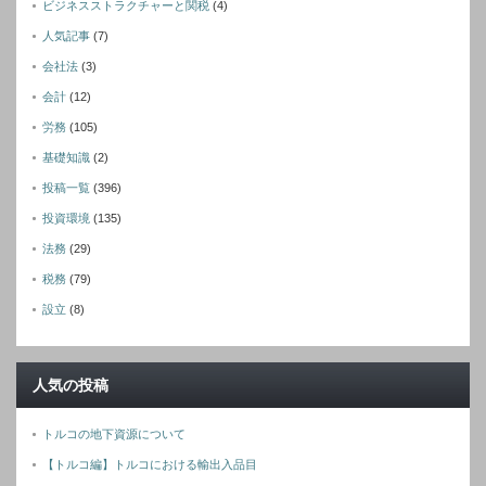
ビジネスストラクチャーと関税
(4)
人気記事
(7)
会社法
(3)
会計
(12)
労務
(105)
基礎知識
(2)
投稿一覧
(396)
投資環境
(135)
法務
(29)
税務
(79)
設立
(8)
人気の投稿
トルコの地下資源について
【トルコ編】トルコにおける輸出入品目