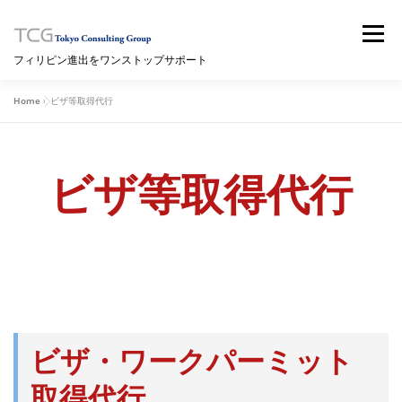
コ
ン
メニュー
テ
フィリピン進出をワンストップサポート
ン
ツ
へ
Home
»
ビザ等取得代行
HOME
サービス内容
セミナー
ブログ
ス
キ
ッ
プ
ビザ等取得代行
ニュースレター
海外情報サイト（WIKI）
拠点情報
問い合わせ
ビザ・ワークパーミット
取得代行