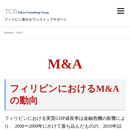
コ
ン
メニュー
テ
フィリピン進出をワンストップサポート
ン
ツ
へ
Home
»
M&A
HOME
サービス内容
セミナー
ブログ
ス
キ
ッ
プ
M&A
ニュースレター
海外情報サイト（WIKI）
拠点情報
問い合わせ
フィリピンにおけるM&A
の動向
フィリピンにおける実質GDP成長率は金融危機の影響によ
り、 2008〜2009年にかけて落ち込んだものの、2010年以