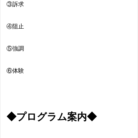
③訴求
④阻止
⑤強調
⑥体験
◆プログラム案内◆