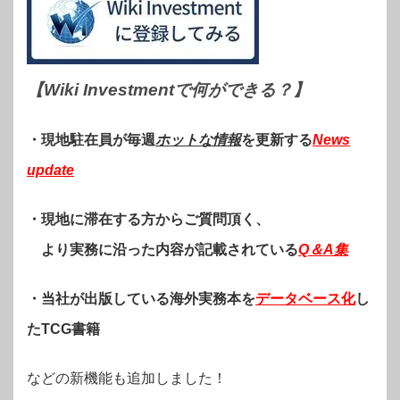
【Wiki Investmentで何ができる？
】
・現地駐在員が毎週
ホットな情報
を更新する
News
update
・現地に滞在する方からご質問頂く、
より実務に沿った内容が記載されている
Q＆A集
・当社が出版している海外実務本を
データベース化
し
たTCG書籍
などの新機能も追加しました！