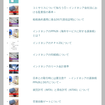
コミサリスについて知ろう①～インドネシア会社法にお
ける監査役の基本～
租税条約適用に係るDGT(居住証明)について
インドネシアのPPh26（海外サービスに対する源泉税）
とは？
インドネシアのＰＰｈ23について
インドネシアの印紙税について
インドネシアのリース会計基準
日本との取引時には要注意!? ～インドネシアの源泉税
PPh26とDGTについて～
就労許可（IMTA）と滞在許可（KITAS）について
空港自動ゲートについて