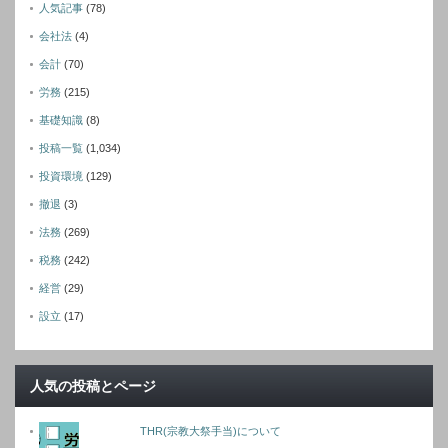
人気記事
(78)
会社法
(4)
会計
(70)
労務
(215)
基礎知識
(8)
投稿一覧
(1,034)
投資環境
(129)
撤退
(3)
法務
(269)
税務
(242)
経営
(29)
設立
(17)
人気の投稿とページ
THR(宗教大祭手当)について