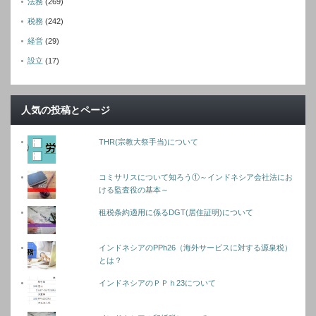
法務
(269)
税務
(242)
経営
(29)
設立
(17)
人気の投稿とページ
THR(宗教大祭手当)について
コミサリスについて知ろう①～インドネシア会社法にお
ける監査役の基本～
租税条約適用に係るDGT(居住証明)について
インドネシアのPPh26（海外サービスに対する源泉税）
とは？
インドネシアのＰＰｈ23について