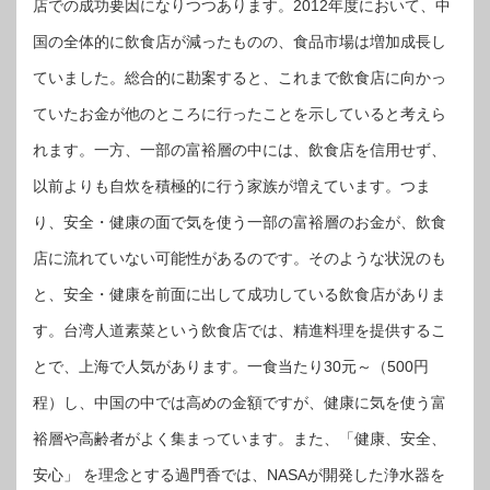
店での成功要因になりつつあります。2012年度において、中
国の全体的に飲食店が減ったものの、食品市場は増加成長し
ていました。総合的に勘案すると、これまで飲食店に向かっ
ていたお金が他のところに行ったことを示していると考えら
れます。一方、一部の富裕層の中には、飲食店を信用せず、
以前よりも自炊を積極的に行う家族が増えています。つま
り、安全・健康の面で気を使う一部の富裕層のお金が、飲食
店に流れていない可能性があるのです。そのような状況のも
と、安全・健康を前面に出して成功している飲食店がありま
す。台湾人道素菜という飲食店では、精進料理を提供するこ
とで、上海で人気があります。一食当たり30元～（500円
程）し、中国の中では高めの金額ですが、健康に気を使う富
裕層や高齢者がよく集まっています。また、「健康、安全、
安心」 を理念とする過門香では、NASAが開発した浄水器を