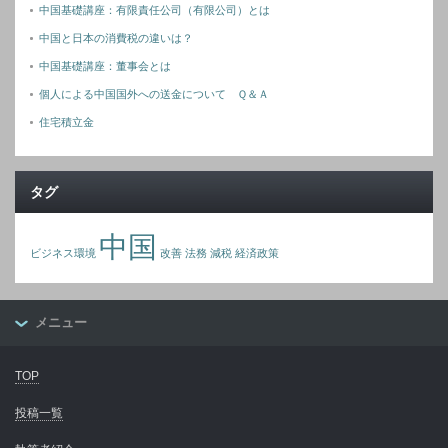
中国基礎講座：有限責任公司（有限公司）とは
中国と日本の消費税の違いは？
中国基礎講座：董事会とは
個人による中国国外への送金について Ｑ＆Ａ
住宅積立金
タグ
中国
ビジネス環境
改善
法務
減税
経済政策
メニュー
TOP
投稿一覧