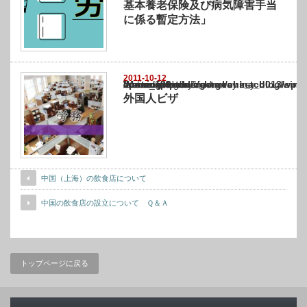
基本養老保険及び病気障害手当
に係る暫定方法」
2011-10-12
Warning
: Undefined array key "show_category" in
/home/netst/kuno-cpa.co.jp/public_html/china_blog/wp-content/themes/gorgeous_tcd0
on line
183
外国人ビザ
中国（上海）の飲食店について
中国の飲食店の設立について Ｑ＆Ａ
トップページに戻る