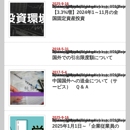
2025-9-16
Warning
: Undefined array key "show_category" in
/home/netst/kuno-cpa.co.jp/public_html/china_blog/wp-content/themes/gorgeous_tcd0
on line
183
【3.3%増】2024年1～11月の全
国固定資産投資
2018-5-31
Warning
: Undefined array key "show_category" in
/home/netst/kuno-cpa.co.jp/public_html/china_blog/wp-content/themes/gorgeous_tcd0
on line
183
国外での引出限度額について
2017-5-4
Warning
: Undefined array key "show_category" in
/home/netst/kuno-cpa.co.jp/public_html/china_blog/wp-content/themes/gorgeous_tcd0
on line
183
中国国外への送金について（サ
ービス） Ｑ＆Ａ
2025-9-16
Warning
: Undefined array key "show_category" in
/home/netst/kuno-cpa.co.jp/public_html/china_blog/wp-content/themes/gorgeous_tcd0
on line
183
2025年1月1日～「企業従業員の