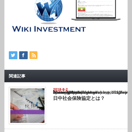
関連記事
2018-8-2
Warning
: Undefined array key "show_category" in
/home/netst/kuno-cpa.co.jp/public_html/china_blog/wp-content/themes/gorgeous_tcd0
on line
183
日中社会保険協定とは？