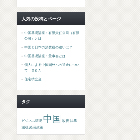
人気の投稿とページ
中国基礎講座：有限責任公司（有限
公司）とは
中国と日本の消費税の違いは？
中国基礎講座：董事会とは
個人による中国国外への送金につい
て Ｑ＆Ａ
住宅積立金
タグ
中国
ビジネス環境
改善
法務
減税
経済政策