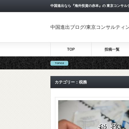
中国進出なら『海外投資の赤本』の 東京コンサル
中国進出ブログ/東京コンサルティ
TOP
投稿一覧
カテゴリー：税務