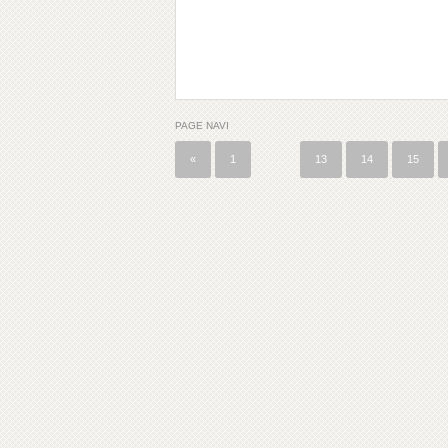
PAGE NAVI
«
1
…
13
14
15