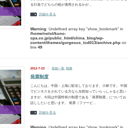
る行為でどちらの税が適用されるかが…
詳細を見る
Warning
: Undefined array key "show_bookmark" in
/home/netst/kuno-
cpa.co.jp/public_html/china_blog/wp-
content/themes/gorgeous_tcd013/archive.php
on
line
49
2012-7-23
投稿一覧
,
税務
発票制度
こんにちは、中国・上海に駐在しております、小林です。 中国
でビジネスをされている方なら当然知っていらっしゃると思い
ますが、今回は中国特有の制度である「発票制度」についてお
話ししたいと思います。 発票（ファーピ…
詳細を見る
Warning
: Undefined array key "show_bookmark" in