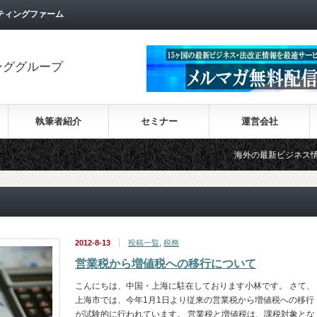
ティングファーム
ンググループ
執筆者紹介
セミナー
運営会社
海外の最新ビジネス情報を集めた
2012-8-13
投稿一覧
,
税務
営業税から増値税への移行について
こんにちは、中国・上海に駐在しております小林です。 さて、
上海市では、今年1月1日より従来の営業税から増値税への移行
が試験的に行われています。 営業税と増値税は、課税対象とな