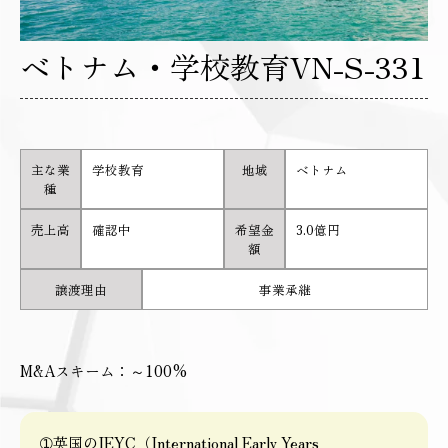
ベトナム・学校教育VN-S-331
主な業
学校教育
地域
ベトナム
種
売上高
確認中
希望金
3.0億円
額
譲渡理由
事業承継
M&Aスキーム：～100%
➀英国のIEYC（International Early Years