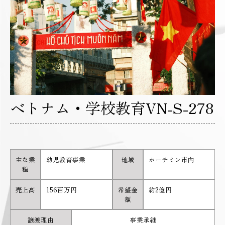
ベトナム・学校教育VN-S-278
主な業
幼児教育事業
地域
ホーチミン市内
種
売上高
156百万円
希望金
約2億円
額
譲渡理由
事業承継