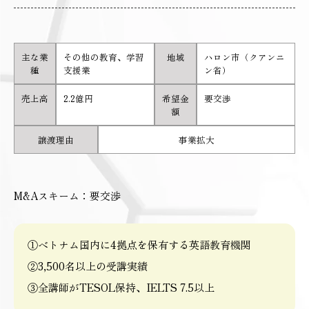
主な業
その他の教育、学習
地域
ハロン市（クアンニ
種
支援業
ン省）
売上高
2.2億円
希望金
要交渉
額
譲渡理由
事業拡大
M&Aスキーム：要交渉
①ベトナム国内に4拠点を保有する英語教育機関
②3,500名以上の受講実績
③全講師がTESOL保持、IELTS 7.5以上