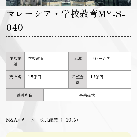
マレーシア・学校教育MY-S-
040
主な業
学校教育
地域
マレーシア
種
売上高
1.5億円
希望金
1.7億円
額
譲渡理由
事業拡大
M&Aスキーム：株式譲渡（~10%）