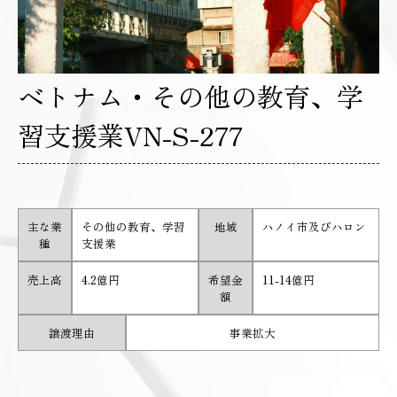
ベトナム・その他の教育、学
習支援業VN-S-277
主な業
その他の教育、学習
地域
ハノイ市及びハロン
種
支援業
売上高
4.2億円
希望金
11-14億円
額
譲渡理由
事業拡大