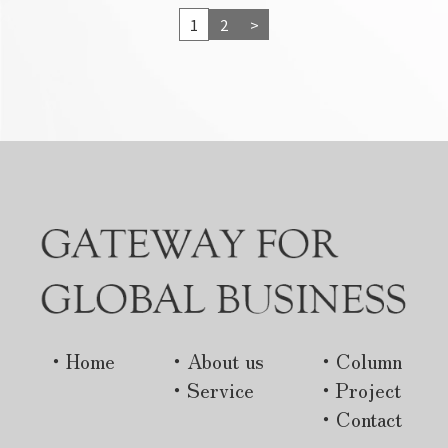
1
2
>
・Home
・About us
・Column
・Service
・Project
・Contact