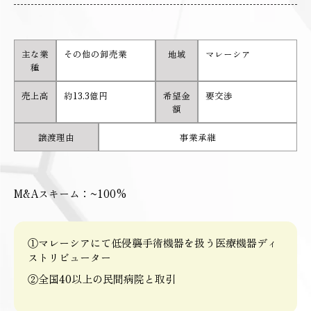
主な業
その他の卸売業
地域
マレーシア
種
売上高
約13.3億円
希望金
要交渉
額
譲渡理由
事業承継
M&Aスキーム：~100%
①マレーシアにて低侵襲手術機器を扱う医療機器ディ
ストリビューター
②全国40以上の民間病院と取引