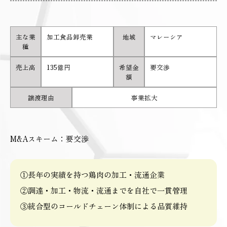
主な業
加工食品卸売業
地域
マレーシア
種
売上高
135億円
希望金
要交渉
額
譲渡理由
事業拡大
M&Aスキーム：要交渉
①長年の実績を持つ鶏肉の加工・流通企業
②調達・加工・物流・流通までを自社で一貫管理
③統合型のコールドチェーン体制による品質維持