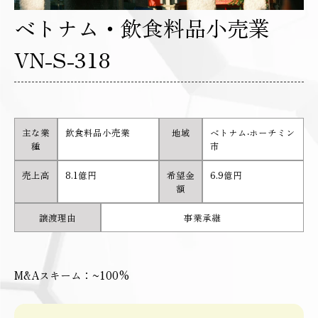
ベトナム・飲食料品小売業
VN-S-318
主な業
飲食料品小売業
地域
ベトナム‧ホーチミン
種
市
売上高
8.1億円
希望金
6.9億円
額
譲渡理由
事業承継
M&Aスキーム：~100%