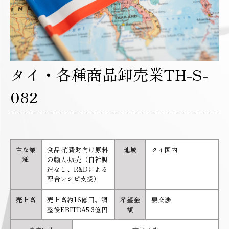
タイ・各種商品卸売業TH-S-
082
主な業
食品‧消費財向け原料
地域
タイ国内
種
の輸入‧販売（自社製
造なし、R&Dによる
配合レシピ支援）
売上高
売上高約16億円、調
希望金
要交渉
整後EBITDA5.3億円
額