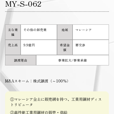
MY-S-062
主な業
その他の卸売業
地域
マレーシア
種
売上高
9.9億円
希望金
要交渉
額
譲渡理由
事業拡大/事業承継
M&Aスキーム：株式譲渡（～100％）
①マレーシア全土に販売網を持つ、工業用鋼材ディス
トリビュータ
②高性能工業用鋼材の販売・供給