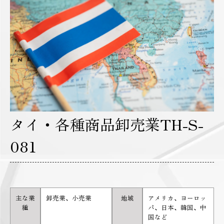
タイ・各種商品卸売業TH-S-
081
主な業
卸売業、小売業
地域
アメリカ、ヨーロッ
種
パ、日本、韓国、中
国など