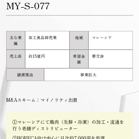
MY-S-077
主な業
加工食品卸売業
地域
マレーシア
種
売上高
約15億円
希望金
要交渉
額
譲渡理由
事業拡大
M&Aスキーム：マイノリティ出資
①マレーシアにて鶏肉（生鮮・冷凍）の加工・流通を
行う老舗ディストリビューター
②HORECA向け中心に日次約7,000羽を処理