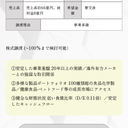
売上高
売上高約66億円、純
希望金
要交渉
利益8億円
額
譲渡理由
事業承継
株式譲渡 (~100%まで検討可能）
①安定した事業基盤 20年以上の実績／海外有力メーカ
ーとの強固な取引関係
②多様な製品ポートフォリオ 100種類超の食品化学製
品／健康食品‧ペットフード等の成長市場にアクセス
③健全な財務状況 低い負債比率（D/E 0.11倍）／安定
したキャッシュフロー