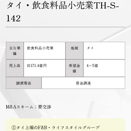
タイ・飲食料品小売業TH-S-
142
主な業
飲食料品小売業
地域
タイ
種
売上高
約171.4億円
希望金
4〜5億
額
譲渡理由
資金調達
M&Aスキーム：要交渉
①タイ上場のF&B・ライフスタイルグループ