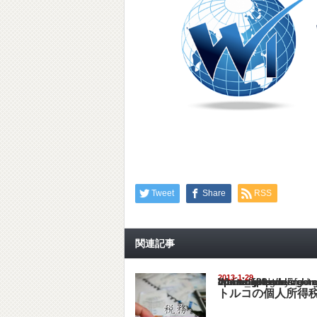
Tweet
Share
RSS
関連記事
2013-1-29
Warning
: Undefined array key "show_category" in
/home/netst/kuno-cpa.co.jp/public_html/turk
on line
183
トルコの個人所得