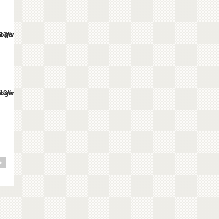
es/gorgeous_tcd013/single.php
es/gorgeous_tcd013/single.php