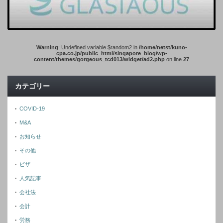
Warning
: Undefined variable $random2 in
/home/netst/kuno-
cpa.co.jp/public_html/singapore_blog/wp-
content/themes/gorgeous_tcd013/widget/ad2.php
on line
27
カテゴリー
COVID-19
M&A
お知らせ
その他
ビザ
人気記事
会社法
会計
労務