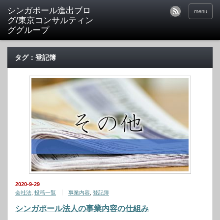
シンガポール進出ブロ
menu
グ/東京コンサルティン
ググループ
タグ：登記簿
2020-9-29
会社法
,
投稿一覧
事業内容
,
登記簿
シンガポール法人の事業内容の仕組み