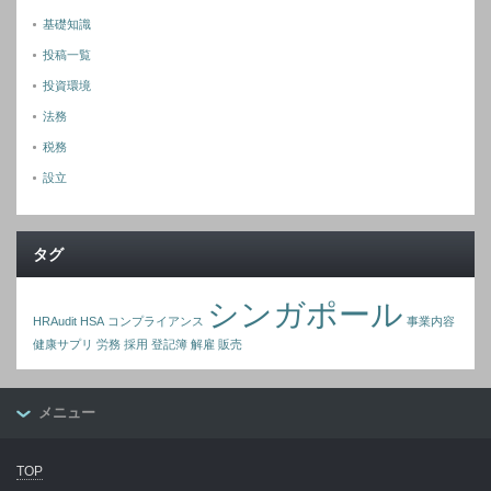
基礎知識
投稿一覧
投資環境
法務
税務
設立
タグ
シンガポール
HRAudit
HSA
コンプライアンス
事業内容
健康サプリ
労務
採用
登記簿
解雇
販売
メニュー
TOP