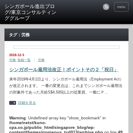
シンガポール進出ブロ
menu
グ/東京コンサルティン
ググループ
タグ：労務
2018-12-3
労務
,
投稿一覧
労務
シンガポール雇用法改正！ポイントその２「祝日」
来年2019年4月1日より、シンガポール雇用法（Employment Act）
が改正されます。 一番の変更点は、これまでシンガポール雇用法
の対象外であった月給S$4,500以上の従業員、一般にＰ…
詳細を見る
Warning
: Undefined array key "show_bookmark" in
/home/netst/kuno-
cpa.co.jp/public_html/singapore_blog/wp-
content/themes/gorgeous_tcd013/archive.php
on line
49