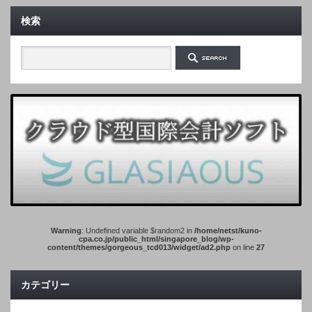
検索
Warning
: Undefined variable $random2 in
/home/netst/kuno-
cpa.co.jp/public_html/singapore_blog/wp-
content/themes/gorgeous_tcd013/widget/ad2.php
on line
27
カテゴリー