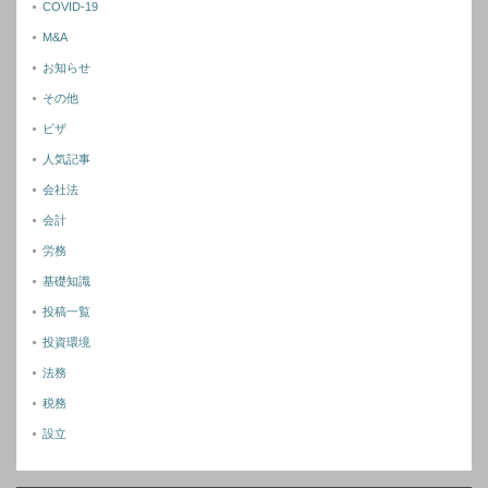
COVID-19
M&A
お知らせ
その他
ビザ
人気記事
会社法
会計
労務
基礎知識
投稿一覧
投資環境
法務
税務
設立