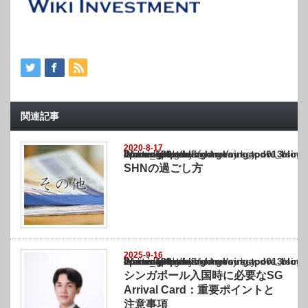
関連記事
2020-8-17
Warning
: Undefined array key "show_category" in
/home/netst/kuno-cpa.co.jp/public_html/singapore_blog/wp-content/themes/gorgeous_tcd0
on line
183
SHNの過ごし方
2025-9-16
Warning
: Undefined array key "show_category" in
/home/netst/kuno-cpa.co.jp/public_html/singapore_blog/wp-content/themes/gorgeous_tcd0
on line
183
シンガポール入国時に必要なSG
Arrival Card：重要ポイントと
注意事項