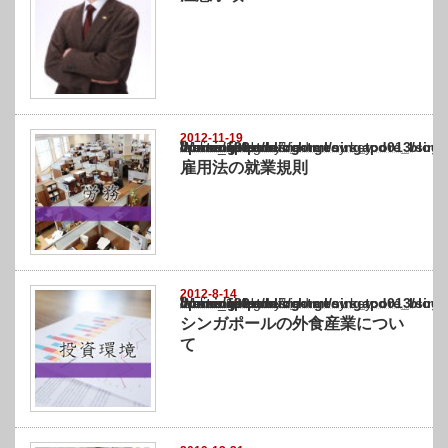
2012-11-19
Warning
: Undefined array key "show_category" in
/home/netst/kuno-cpa.co.jp/public_html/singapore_blog/wp-content/themes/gorgeous_tcd0
on line
183
雇用法の就業規則
2012-8-14
Warning
: Undefined array key "show_category" in
/home/netst/kuno-cpa.co.jp/public_html/singapore_blog/wp-content/themes/gorgeous_tcd0
on line
183
シンガポールの外食産業につい
て