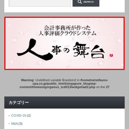
Warning
: Undefined variable $random2 in
/home/netst/kuno-
cpa.co.jp/public_html/singapore_blog/wp-
content/themes/gorgeous_tcd013/widget/ad2.php
on line
27
カテゴリー
COVID-19
(2)
M&A
(3)