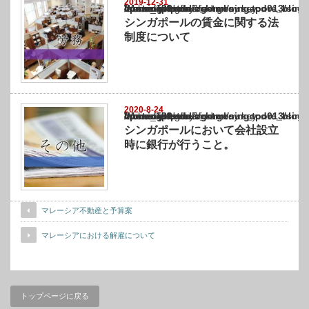
2019-12-31
Warning
: Undefined array key "show_category" in
/home/netst/kuno-cpa.co.jp/public_html/singapore_blog/wp-content/themes/gorgeous_tcd0
on line
183
シンガポールの賃金に関する法
制度について
2020-8-24
Warning
: Undefined array key "show_category" in
/home/netst/kuno-cpa.co.jp/public_html/singapore_blog/wp-content/themes/gorgeous_tcd0
on line
183
シンガポールにおいて会社設立
時に銀行が行うこと。
マレーシア不動産と予算案
マレーシアにおける解雇について
トップページに戻る