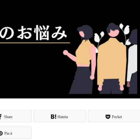
Share
Hatena
Pocket
Pin it