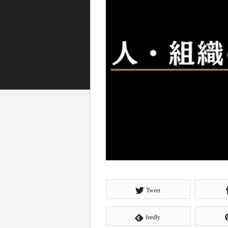
Tweet
feedly