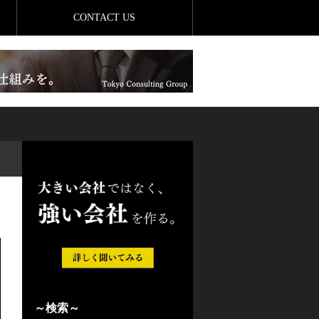
CONTACT US
～検索～