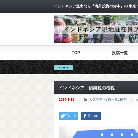
インドネシア進出なら『海外投資の赤本』の 東京
TOP
投稿一覧
インドネシア 娯楽税の増税
2024-1-19
人気記事
,
投稿一覧
,
税務
Tweet
Share