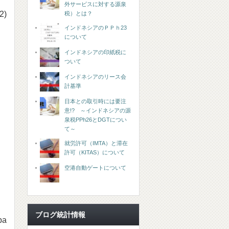
外サービスに対する源泉
2)
税）とは？
インドネシアのＰＰｈ23
について
インドネシアの印紙税に
ついて
インドネシアのリース会
計基準
日本との取引時には要注
意!? ～インドネシアの源
泉税PPh26とDGTについ
て～
就労許可（IMTA）と滞在
許可（KITAS）について
空港自動ゲートについて
ブログ統計情報
pa