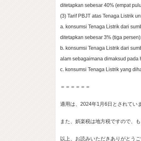
ditetapkan sebesar 40% (empat pulu
(3) Tarif PBJT atas Tenaga Listrik un
a. konsumsi Tenaga Listrik dari sum
ditetapkan sebesar 3% (tiga persen)
b. konsumsi Tenaga Listrik dari sum
alam sebagaimana dimaksud pada hu
c. konsumsi Tenaga Listrik yang dih
＝＝＝＝＝＝
適用は、2024年1月6日とされてい
また、娯楽税は地方税ですので、も
以上、お読みいただきありがとうご