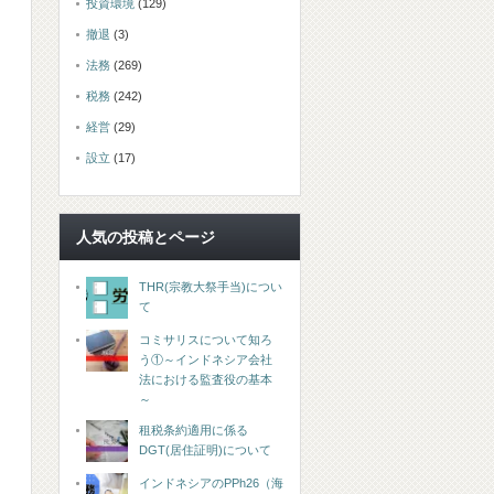
投資環境
(129)
撤退
(3)
法務
(269)
税務
(242)
経営
(29)
設立
(17)
人気の投稿とページ
THR(宗教大祭手当)につい
て
コミサリスについて知ろ
う①～インドネシア会社
法における監査役の基本
、
～
租税条約適用に係る
DGT(居住証明)について
インドネシアのPPh26（海