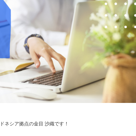
ドネシア拠点の
金目 沙織
です！