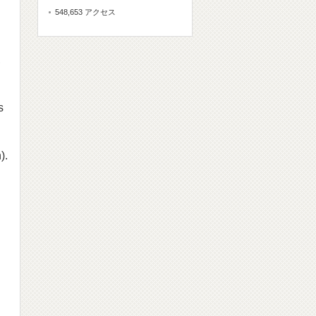
548,653 アクセス
,
s
).