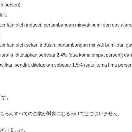
h persen).
tuk:
ber lain oleh industri, pertambangan minyak bumi dan gas alam
;
ber lain oleh selain industri, pertambangan minyak bumi dan ga
ruf a, ditetapkan sebesar 2,4% (dua koma empat persen); dan
asilkan sendiri, ditetapkan sebesar 1,5% (satu koma lima persen
ます。
ちろんすべての企業が対象になるわけではございません。
ざいました。