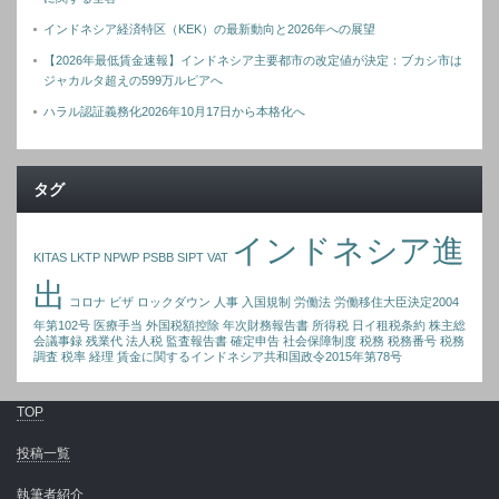
インドネシア経済特区（KEK）の最新動向と2026年への展望
【2026年最低賃金速報】インドネシア主要都市の改定値が決定：ブカシ市は
ジャカルタ超えの599万ルピアへ
ハラル認証義務化2026年10月17日から本格化へ
タグ
インドネシア進
KITAS
LKTP
NPWP
PSBB
SIPT
VAT
出
コロナ
ビザ
ロックダウン
人事
入国規制
労働法
労働移住大臣決定2004
年第102号
医療手当
外国税額控除
年次財務報告書
所得税
日イ租税条約
株主総
会議事録
残業代
法人税
監査報告書
確定申告
社会保障制度
税務
税務番号
税務
調査
税率
経理
賃金に関するインドネシア共和国政令2015年第78号
TOP
投稿一覧
執筆者紹介