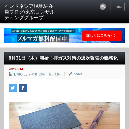
menu
8月31日（木）開始！排ガス対策の週次報告の義務化
2023-9-14
お知らせ
,
その他
,
投稿一覧
,
法務
admin