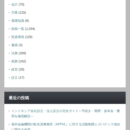
会計
(70)
労務
(215)
基礎知識
(8)
投稿一覧
(1,034)
投資環境
(129)
撤退
(3)
法務
(269)
税務
(242)
経営
(29)
設立
(17)
最近の投稿
インドネシア会社設立・法人設立の完全ガイド～手続き・期間・資本金・費
用を徹底解説～
海外金融機関の駐在員事務所（KPPVL）に対する活動制限とガバナンス強化
に関する全容