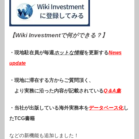
【Wiki Investmentで何ができる？
】
・現地駐在員が毎週
ホットな情報
を更新する
News
update
・現地に滞在する方からご質問頂く、
より実務に沿った内容が記載されている
Q＆A集
・当社が出版している海外実務本を
データベース化
し
たTCG書籍
などの新機能も追加しました！