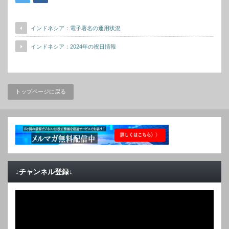
インドネシア：電子署名の運用状況
インドネシア：2024年の祝日情報
トップページに戻る
↓チャンネル登録↓
動
画
プ
レ
ー