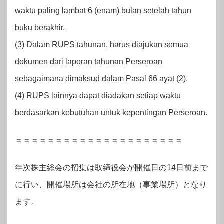
waktu paling lambat 6 (enam) bulan setelah tahun
buku berakhir.
(3) Dalam RUPS tahunan, harus diajukan semua
dokumen dari laporan tahunan Perseroan
sebagaimana dimaksud dalam Pasal 66 ayat (2).
(4) RUPS lainnya dapat diadakan setiap waktu
berdasarkan kebutuhan untuk kepentingan Perseroan.
＝＝＝＝＝＝＝＝＝＝＝＝＝＝＝＝＝＝＝＝＝
年次株主総会の招集は取締役会が開催日の14日前まで
に行い、開催場所は会社の所在地（事業場所）となり
ます。