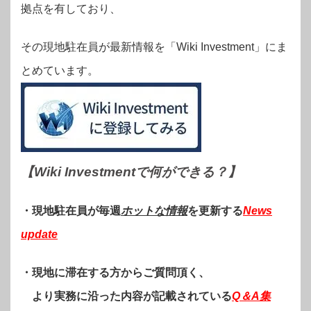
拠点を有しており、
その現地駐在員が最新情報を「Wiki Investment」にま
とめています。
【Wiki Investmentで何ができる？
】
・現地駐在員が毎週
ホットな情報
を更新する
News
update
・現地に滞在する方からご質問頂く、
より実務に沿った内容が記載されている
Q＆A集