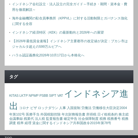
インドネシア会社設立・法人設立の完全ガイド～手続き・期間・資本金・費
用を徹底解説～
海外金融機関の駐在員事務所（KPPVL）に対する活動制限とガバナンス強化
に関する全容
インドネシア経済特区（KEK）の最新動向と2026年への展望
【2026年最低賃金速報】インドネシア主要都市の改定値が決定：ブカシ市は
ジャカルタ超えの599万ルピアへ
ハラル認証義務化2026年10月17日から本格化へ
タグ
インドネシア進
KITAS
LKTP
NPWP
PSBB
SIPT
VAT
出
コロナ
ビザ
ロックダウン
人事
入国規制
労働法
労働移住大臣決定2004
年第102号
医療手当
外国税額控除
年次財務報告書
所得税
日イ租税条約
株主総
会議事録
残業代
法人税
監査報告書
確定申告
社会保障制度
税務
税務番号
税務
調査
税率
経理
賃金に関するインドネシア共和国政令2015年第78号