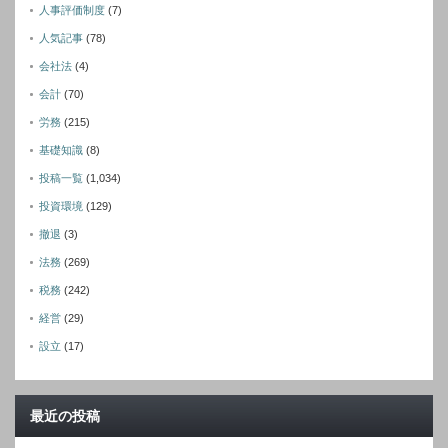
人事評価制度
(7)
人気記事
(78)
会社法
(4)
会計
(70)
労務
(215)
基礎知識
(8)
投稿一覧
(1,034)
投資環境
(129)
撤退
(3)
法務
(269)
税務
(242)
経営
(29)
設立
(17)
最近の投稿