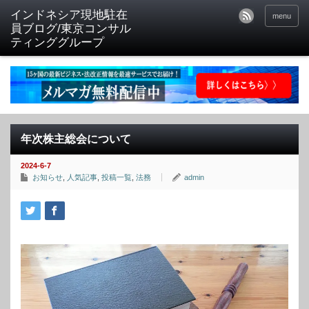
menu
年次株主総会について
2024-6-7
お知らせ
,
人気記事
,
投稿一覧
,
法務
admin