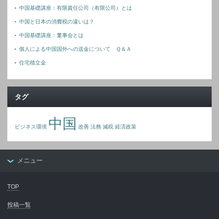
中国基礎講座：有限責任公司（有限公司）とは
中国と日本の消費税の違いは？
中国基礎講座：董事会とは
個人による中国国外への送金について Ｑ＆Ａ
住宅積立金
タグ
中国
ビジネス環境
改善
法務
減税
経済政策
メニュー
TOP
投稿一覧