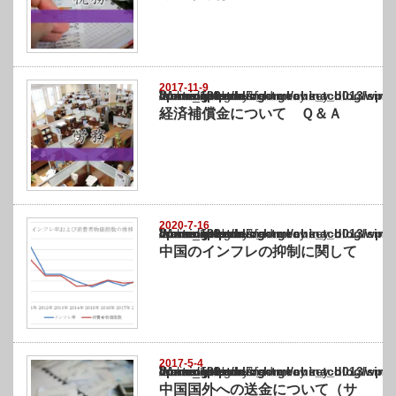
2017-11-9
Warning
: Undefined array key "show_category" in
/home/netst/kuno-cpa.co.jp/public_html/china_blog/wp-content/themes/gorgeous_tcd0
on line
183
経済補償金について Ｑ＆Ａ
2020-7-16
Warning
: Undefined array key "show_category" in
/home/netst/kuno-cpa.co.jp/public_html/china_blog/wp-content/themes/gorgeous_tcd0
on line
183
中国のインフレの抑制に関して
2017-5-4
Warning
: Undefined array key "show_category" in
/home/netst/kuno-cpa.co.jp/public_html/china_blog/wp-content/themes/gorgeous_tcd0
on line
183
中国国外への送金について（サ