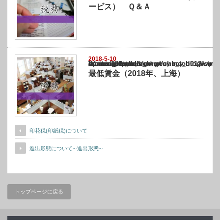
ービス） Ｑ＆Ａ
2018-5-10
Warning
: Undefined array key "show_category" in
/home/netst/kuno-cpa.co.jp/public_html/china_blog/wp-content/themes/gorgeous_tcd0
on line
183
最低賃金（2018年、上海）
印花税(印紙税)について
進出形態について∼進出形態∼
トップページに戻る