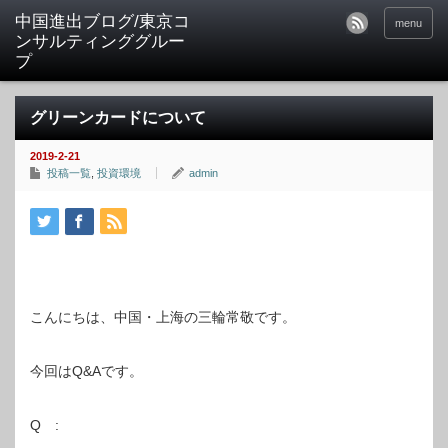
中国進出ブログ/東京コ
menu
ンサルティンググルー
プ
グリーンカードについて
2019-2-21
投稿一覧
,
投資環境
admin
こんにちは、中国・上海の三輪常敬です。
今回はQ&Aです。
Q :