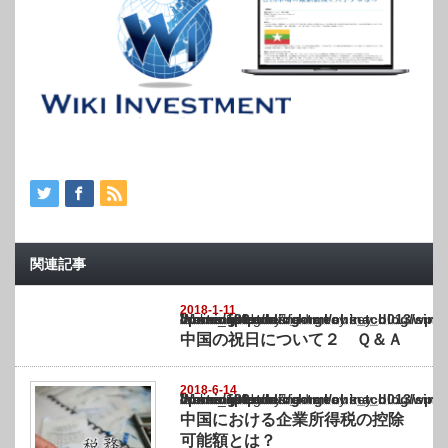
関連記事
2018-1-11
Warning
: Undefined array key "show_category" in
/home/netst/kuno-cpa.co.jp/public_html/china_blog/wp-content/themes/gorgeous_tcd0
on line
183
中国の祝日について２ Ｑ＆Ａ
2018-6-14
Warning
: Undefined array key "show_category" in
/home/netst/kuno-cpa.co.jp/public_html/china_blog/wp-content/themes/gorgeous_tcd0
on line
183
中国における企業所得税の控除
可能額とは？