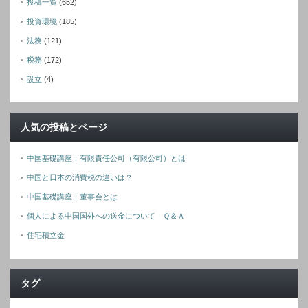
投稿一覧
(652)
投資環境
(185)
法務
(121)
税務
(172)
設立
(4)
人気の投稿とページ
中国基礎講座：有限責任公司（有限公司）とは
中国と日本の消費税の違いは？
中国基礎講座：董事会とは
個人による中国国外への送金について Ｑ＆Ａ
住宅積立金
タグ