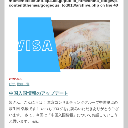
/home/netst/kuno-cpa.co.jp/public_html/china_blog/wp-
content/themes/gorgeous_tcd013/archive.php
on line
49
2022-6-5
ビザ
,
投稿一覧
中国入国情報のアップデート
皆さん、こんにちは！ 東京コンサルティンググループ中国拠点の
萩生田 弘毅です！ いつもブログをお読みいただきありがとうござ
います。 さて、今回は「中国入国情報」についてお話していこう
と思います。 &n…