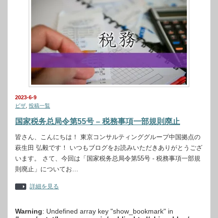
2023-6-9
ビザ
,
投稿一覧
国家税务总局令第55号 – 税務事項一部規則廃止
皆さん、こんにちは！ 東京コンサルティンググループ中国拠点の
萩生田 弘毅です！ いつもブログをお読みいただきありがとうござ
います。 さて、今回は「国家税务总局令第55号 - 税務事項一部規
則廃止」についてお…
詳細を見る
Warning
: Undefined array key "show_bookmark" in