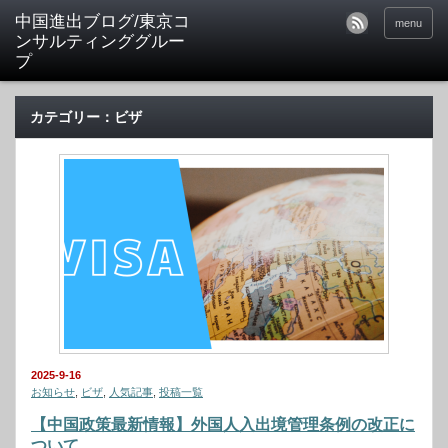
中国進出ブログ/東京コ
menu
ンサルティンググルー
プ
カテゴリー：ビザ
2025-9-16
お知らせ
,
ビザ
,
人気記事
,
投稿一覧
【中国政策最新情報】外国人入出境管理条例の改正に
ついて