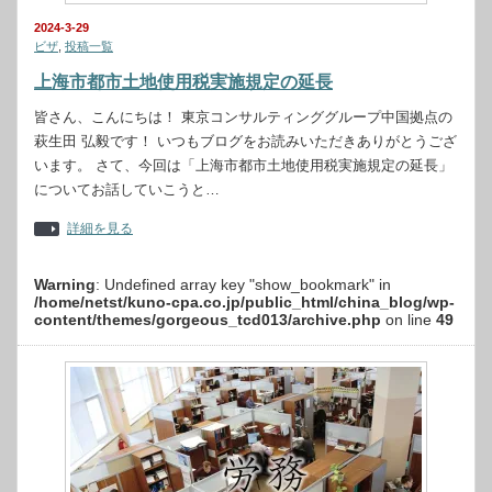
2024-3-29
ビザ
,
投稿一覧
上海市都市土地使用税実施規定の延長
皆さん、こんにちは！ 東京コンサルティンググループ中国拠点の
萩生田 弘毅です！ いつもブログをお読みいただきありがとうござ
います。 さて、今回は「上海市都市土地使用税実施規定の延長」
についてお話していこうと…
詳細を見る
Warning
: Undefined array key "show_bookmark" in
/home/netst/kuno-cpa.co.jp/public_html/china_blog/wp-
content/themes/gorgeous_tcd013/archive.php
on line
49