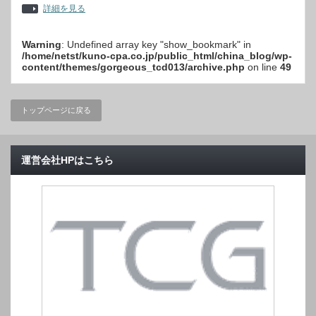
詳細を見る
Warning
: Undefined array key "show_bookmark" in
/home/netst/kuno-cpa.co.jp/public_html/china_blog/wp-
content/themes/gorgeous_tcd013/archive.php
on line
49
トップページに戻る
運営会社HPはこちら