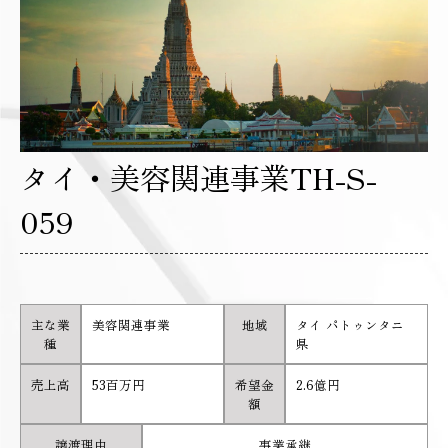
タイ・美容関連事業TH-S-
059
主な業
美容関連事業
地域
タイ パトゥンタニ
種
県
売上高
53百万円
希望金
2.6億円
額
譲渡理由
事業承継