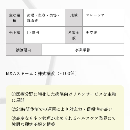
主な業
洗濯・理容・美容・
地域
マレーシア
種
浴場業
売上高
1.3億円
希望金
要交渉
額
譲渡理由
事業承継
M&Aスキーム：株式譲渡（~100%）
①医療分野に特化した病院向けリネンサービスを主軸
に展開
②24時間体制での運用により対応力・信頼性が高い
③高度なリネン管理が求められるヘルスケア業界にて
強固な顧客基盤を構築