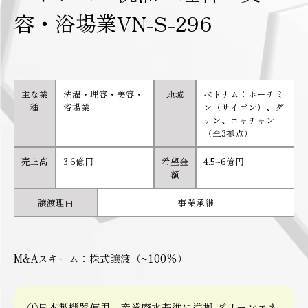
容・浴場業VN-S-296
主な業
洗濯・理容・美容・
地域
ベトナム：ホーチミ
種
浴場業
ン（サイゴン）、ダ
ナン、ニャチャン
（全3拠点）
売上高
3.6億円
希望金
4.5~6億円
額
譲渡理由
事業承継
M&Aスキーム：株式譲渡（~100%）
①日本製機器使用、産業廃水基準に準拠 グリーンエネ