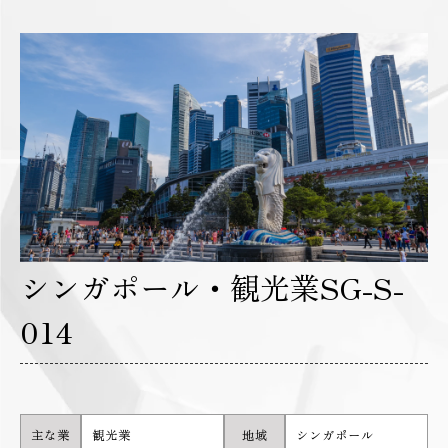
シンガポール・観光業SG-S-
014
主な業
観光業
地域
シンガポール