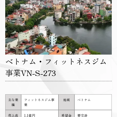
ベトナム・フィットネスジム
事業VN-S-273
主な業
フィットネスジム事
地域
ベトナム
種
業
売上高
1.1億円
希望金
要交渉