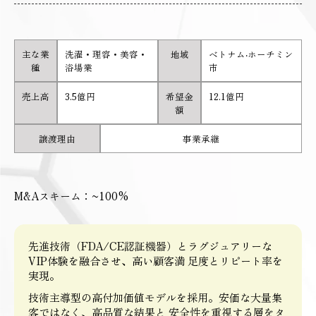
主な業
洗濯・理容・美容・
地域
ベトナム‧ホーチミン
種
浴場業
市
売上高
3.5億円
希望金
12.1億円
額
譲渡理由
事業承継
M&Aスキーム：~100%
先進技術（FDA/CE認証機器）とラグジュアリーな
VIP体験を融合させ、高い顧客満 足度とリピート率を
実現。
技術主導型の高付加価値モデルを採用。安価な大量集
客ではなく、高品質な結果と 安全性を重視する層をタ