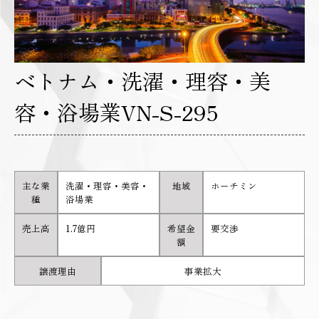
ベトナム・洗濯・理容・美
容・浴場業VN-S-295
主な業
洗濯・理容・美容・
地域
ホーチミン
種
浴場業
売上高
1.7億円
希望金
要交渉
額
譲渡理由
事業拡大