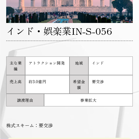
インド・娯楽業IN-S-056
主な業
アトラクション開発
地域
インド
種
売上高
約3.0億円
希望金
要交渉
額
譲渡理由
事業拡大
株式スキーム：要交渉