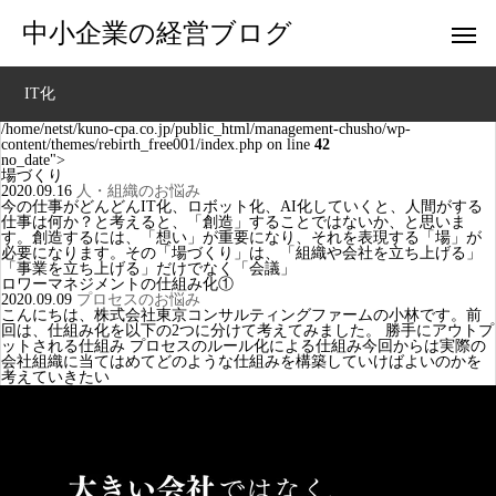
中小企業の経営ブログ
IT化
/home/netst/kuno-cpa.co.jp/public_html/management-chusho/wp-
content/themes/rebirth_free001/index.php on line
42
no_date">
場づくり
2020.09.16
人・組織のお悩み
今の仕事がどんどんIT化、ロボット化、AI化していくと、人間がする
仕事は何か？と考えると、「創造」することではないか、と思いま
す。創造するには、「想い」が重要になり、それを表現する「場」が
必要になります。その「場づくり」は、「組織や会社を立ち上げる」
「事業を立ち上げる」だけでなく「会議」
ロワーマネジメントの仕組み化①
2020.09.09
プロセスのお悩み
こんにちは、株式会社東京コンサルティングファームの小林です。前
回は、仕組み化を以下の2つに分けて考えてみました。 勝手にアウトプ
ットされる仕組み プロセスのルール化による仕組み今回からは実際の
会社組織に当てはめてどのような仕組みを構築していけばよいのかを
考えていきたい