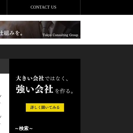
CONTACT US
プ
、
プ
、
～検索～