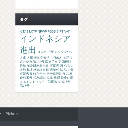
タグ
KITAS
LKTP
NPWP
PSBB
SIPT
VAT
インドネシア
進出
コロナ
ビザ
ロックダウン
人事
入国規制
労働法
労働移住大臣決
定2004年第102号
医療手当
外国税額
控除
年次財務報告書
所得税
日イ租税
条約
株主総会議事録
残業代
法人税
監
査報告書
確定申告
社会保障制度
税務
税務番号
税務調査
税率
経理
賃金に関
するインドネシア共和国政令2015年
第78号
Pickup