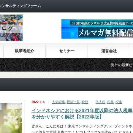
コンサルティングファーム
執筆者紹介
セミナー
運営会社
海外の最新ビジネス情報を
2022-1-5
人気記事
,
投稿一覧
,
税務
法人税
,
税務
,
税率
インドネシアにおける2021年度以降の法人税率
を分かりやすく解説【2022年版】
皆さん、こんにちは！ 東京コンサルティンググループインドネ
シア拠点の木村 真也です！ いつもブログをお読みいただきあり