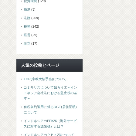
投資環境
(129)
撤退
(3)
法務
(269)
税務
(242)
経営
(29)
設立
(17)
人気の投稿とページ
THR(宗教大祭手当)について
コミサリスについて知ろう①～イン
ドネシア会社法における監査役の基
本～
租税条約適用に係るDGT(居住証明)
について
インドネシアのPPh26（海外サービ
スに対する源泉税）とは？
インドネシアのＰＰｈ23について