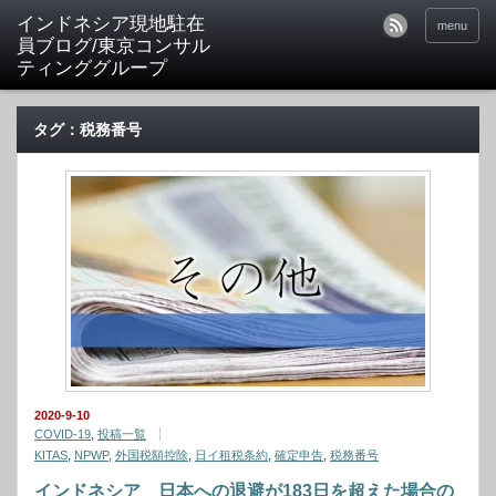
menu
タグ：税務番号
2020-9-10
COVID-19
,
投稿一覧
KITAS
,
NPWP
,
外国税額控除
,
日イ租税条約
,
確定申告
,
税務番号
インドネシア 日本への退避が183日を超えた場合の