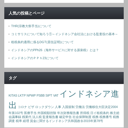
人気の投稿とページ
THR(宗教大祭手当)について
コミサリスについて知ろう①～インドネシア会社法における監査役の基本～
租税条約適用に係るDGT(居住証明)について
インドネシアのPPh26（海外サービスに対する源泉税）とは？
インドネシアのＰＰｈ23について
タグ
インドネシア進
KITAS
LKTP
NPWP
PSBB
SIPT
VAT
出
コロナ
ビザ
ロックダウン
人事
入国規制
労働法
労働移住大臣決定2004
年第102号
医療手当
外国税額控除
年次財務報告書
所得税
日イ租税条約
株主総
会議事録
残業代
法人税
監査報告書
確定申告
社会保障制度
税務
税務番号
税務
調査
税率
経理
賃金に関するインドネシア共和国政令2015年第78号