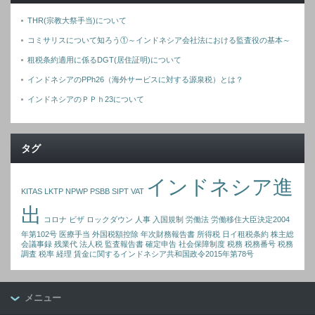
THR(宗教大祭手当)について
コミサリスについて知ろう①～インドネシア会社法における監査役の基本～
租税条約適用に係るDGT(居住証明)について
インドネシアのPPh26（海外サービスに対する源泉税）とは？
インドネシアのＰＰｈ23について
タグ
インドネシア進
KITAS
LKTP
NPWP
PSBB
SIPT
VAT
出
コロナ
ビザ
ロックダウン
人事
入国規制
労働法
労働移住大臣決定2004
年第102号
医療手当
外国税額控除
年次財務報告書
所得税
日イ租税条約
株主総
会議事録
残業代
法人税
監査報告書
確定申告
社会保障制度
税務
税務番号
税務
調査
税率
経理
賃金に関するインドネシア共和国政令2015年第78号
メニュー