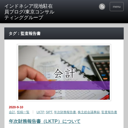
menu
タグ：監査報告書
2020-9-10
会計
,
投稿一覧
LKTP
,
SIPT
,
年次財務報告書
,
株主総会議事録
,
監査報告書
年次財務報告書（LKTP）について