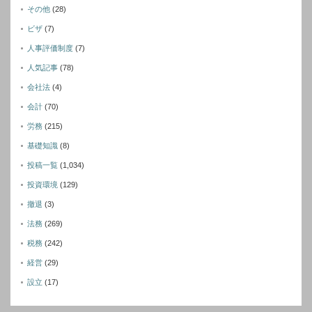
その他
(28)
ビザ
(7)
人事評価制度
(7)
人気記事
(78)
会社法
(4)
会計
(70)
労務
(215)
基礎知識
(8)
投稿一覧
(1,034)
投資環境
(129)
撤退
(3)
法務
(269)
税務
(242)
経営
(29)
設立
(17)