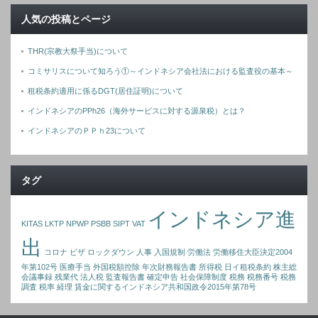
人気の投稿とページ
THR(宗教大祭手当)について
コミサリスについて知ろう①～インドネシア会社法における監査役の基本～
租税条約適用に係るDGT(居住証明)について
インドネシアのPPh26（海外サービスに対する源泉税）とは？
インドネシアのＰＰｈ23について
タグ
インドネシア進
KITAS
LKTP
NPWP
PSBB
SIPT
VAT
出
コロナ
ビザ
ロックダウン
人事
入国規制
労働法
労働移住大臣決定2004
年第102号
医療手当
外国税額控除
年次財務報告書
所得税
日イ租税条約
株主総
会議事録
残業代
法人税
監査報告書
確定申告
社会保障制度
税務
税務番号
税務
調査
税率
経理
賃金に関するインドネシア共和国政令2015年第78号