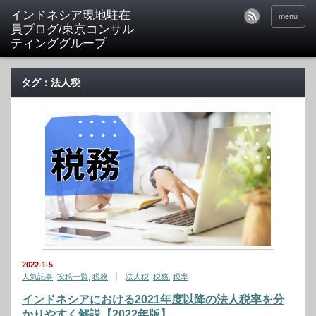
menu
タグ：法人税
2022-1-5
人気記事
,
投稿一覧
,
税務
法人税
,
税務
,
税率
インドネシアにおける2021年度以降の法人税率を分
かりやすく解説【2022年版】