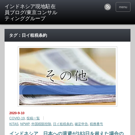
menu
タグ：日イ租税条約
2020-9-10
COVID-19
,
投稿一覧
KITAS
,
NPWP
,
外国税額控除
,
日イ租税条約
,
確定申告
,
税務番号
インドネシア 日本への退避が183日を超えた場合の