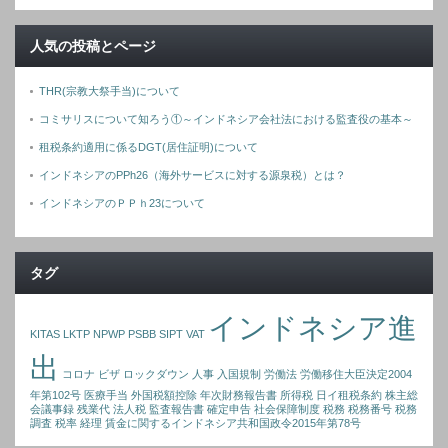
人気の投稿とページ
THR(宗教大祭手当)について
コミサリスについて知ろう①～インドネシア会社法における監査役の基本～
租税条約適用に係るDGT(居住証明)について
インドネシアのPPh26（海外サービスに対する源泉税）とは？
インドネシアのＰＰｈ23について
タグ
インドネシア進
KITAS
LKTP
NPWP
PSBB
SIPT
VAT
出
コロナ
ビザ
ロックダウン
人事
入国規制
労働法
労働移住大臣決定2004
年第102号
医療手当
外国税額控除
年次財務報告書
所得税
日イ租税条約
株主総
会議事録
残業代
法人税
監査報告書
確定申告
社会保障制度
税務
税務番号
税務
調査
税率
経理
賃金に関するインドネシア共和国政令2015年第78号