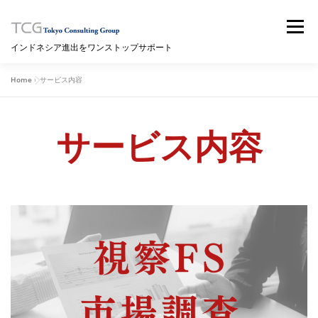
コ
ン
メニュー
テ
インドネシア進出をワンストップサポート
ン
ツ
へ
Home
»
サービス内容
HOME
サービス内容
セミナー
ブログ
ス
キ
ッ
プ
サービス内容
ニュースレター
海外情報サイト（WIKI）
拠点情報
問い合わせ