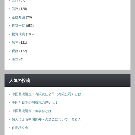
会計
(37)
労務
(128)
基礎知識
(20)
投稿一覧
(652)
投資環境
(185)
法務
(121)
税務
(172)
設立
(4)
人気の投稿
中国基礎講座：有限責任公司（有限公司）とは
中国と日本の消費税の違いは？
中国基礎講座：董事会とは
個人による中国国外への送金について Ｑ＆Ａ
住宅積立金