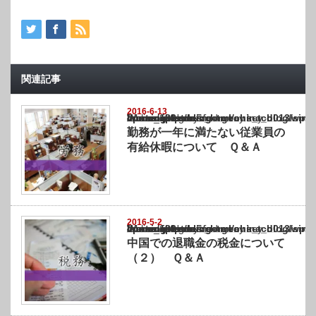
関連記事
2016-6-13
Warning
: Undefined array key "show_category" in
/home/netst/kuno-cpa.co.jp/public_html/china_blog/wp-content/themes/gorgeous_tcd0
on line
183
勤務が一年に満たない従業員の
有給休暇について Ｑ＆Ａ
2016-5-2
Warning
: Undefined array key "show_category" in
/home/netst/kuno-cpa.co.jp/public_html/china_blog/wp-content/themes/gorgeous_tcd0
on line
183
中国での退職金の税金について
（２） Ｑ＆Ａ