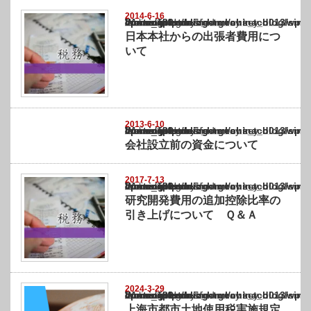
2014-6-16
Warning
: Undefined array key "show_category" in
/home/netst/kuno-cpa.co.jp/public_html/china_blog/wp-content/themes/gorgeous_tcd0
on line
183
日本本社からの出張者費用につ
いて
2013-6-10
Warning
: Undefined array key "show_category" in
/home/netst/kuno-cpa.co.jp/public_html/china_blog/wp-content/themes/gorgeous_tcd0
on line
183
会社設立前の資金について
2017-7-13
Warning
: Undefined array key "show_category" in
/home/netst/kuno-cpa.co.jp/public_html/china_blog/wp-content/themes/gorgeous_tcd0
on line
183
研究開発費用の追加控除比率の
引き上げについて Ｑ＆Ａ
2024-3-29
Warning
: Undefined array key "show_category" in
/home/netst/kuno-cpa.co.jp/public_html/china_blog/wp-content/themes/gorgeous_tcd0
on line
183
上海市都市土地使用税実施規定