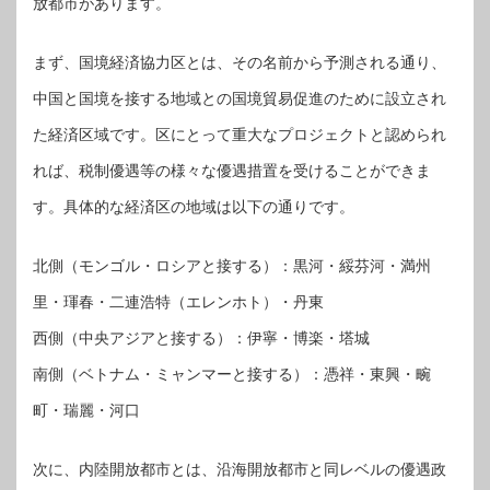
放都市があります。
まず、国境経済協力区とは、その名前から予測される通り、
中国と国境を接する地域との国境貿易促進のために設立され
た経済区域です。区にとって重大なプロジェクトと認められ
れば、税制優遇等の様々な優遇措置を受けることができま
す。具体的な経済区の地域は以下の通りです。
北側（モンゴル・ロシアと接する）：黒河・綏芬河・満州
里・琿春・二連浩特（エレンホト）・丹東
西側（中央アジアと接する）：伊寧・博楽・塔城
南側（ベトナム・ミャンマーと接する）：憑祥・東興・畹
町・瑞麗・河口
次に、内陸開放都市とは、沿海開放都市と同レベルの優遇政