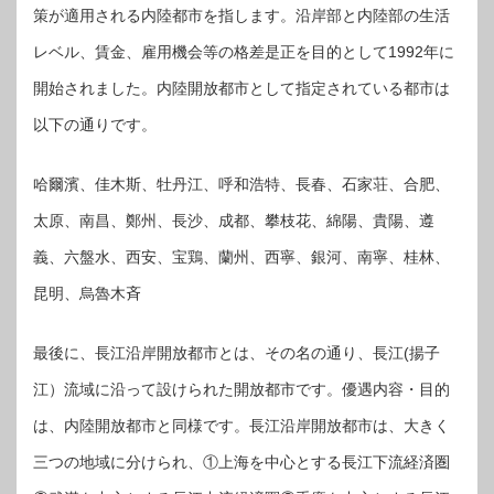
策が適用される内陸都市を指します。沿岸部と内陸部の生活
レベル、賃金、雇用機会等の格差是正を目的として1992年に
開始されました。内陸開放都市として指定されている都市は
以下の通りです。
哈爾濱、佳木斯、牡丹江、呼和浩特、長春、石家荘、合肥、
太原、南昌、鄭州、長沙、成都、攀枝花、綿陽、貴陽、遵
義、六盤水、西安、宝鶏、蘭州、西寧、銀河、南寧、桂林、
昆明、烏魯木斉
最後に、長江沿岸開放都市とは、その名の通り、長江(揚子
江）流域に沿って設けられた開放都市です。優遇内容・目的
は、内陸開放都市と同様です。長江沿岸開放都市は、大きく
三つの地域に分けられ、①上海を中心とする長江下流経済圏