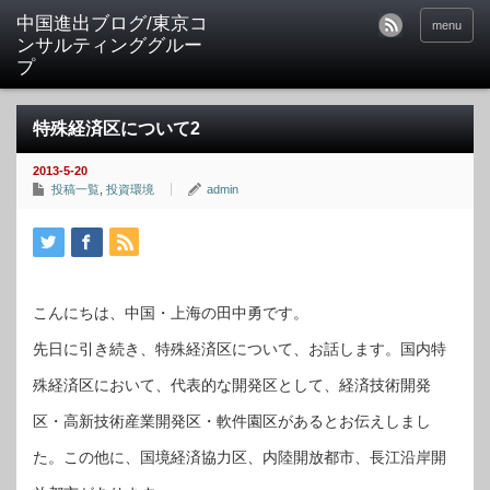
中国進出ブログ/東京コ
menu
ンサルティンググルー
プ
特殊経済区について2
2013-5-20
投稿一覧
,
投資環境
admin
こんにちは、中国・上海の田中勇です。
先日に引き続き、特殊経済区について、お話します。国内特
殊経済区において、代表的な開発区として、経済技術開発
区・高新技術産業開発区・軟件園区があるとお伝えしまし
た。この他に、国境経済協力区、内陸開放都市、長江沿岸開