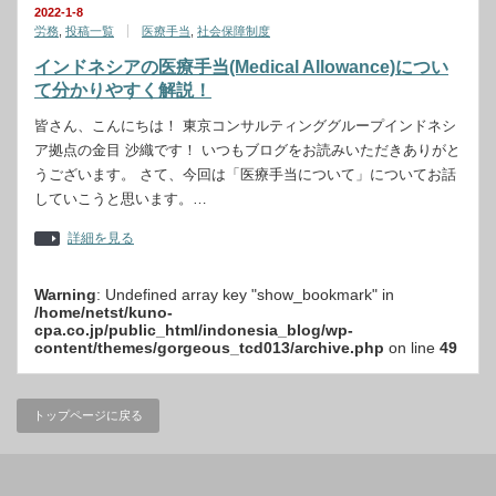
2022-1-8
労務
,
投稿一覧
医療手当
,
社会保障制度
インドネシアの医療手当(Medical Allowance)につい
て分かりやすく解説！
皆さん、こんにちは！ 東京コンサルティンググループインドネシ
ア拠点の金目 沙織です！ いつもブログをお読みいただきありがと
うございます。 さて、今回は「医療手当について」についてお話
していこうと思います。…
詳細を見る
Warning
: Undefined array key "show_bookmark" in
/home/netst/kuno-
cpa.co.jp/public_html/indonesia_blog/wp-
content/themes/gorgeous_tcd013/archive.php
on line
49
トップページに戻る