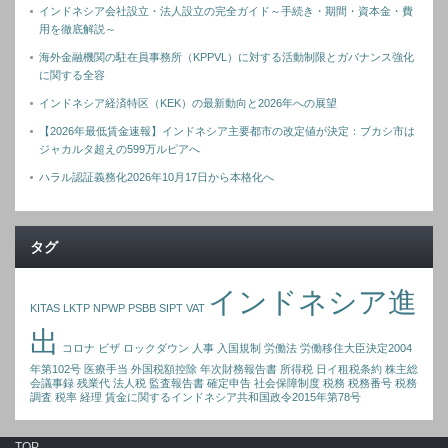
インドネシア会社設立・法人設立の完全ガイド～手続き・期間・資本金・費
用を徹底解説～
海外金融機関の駐在員事務所（KPPVL）に対する活動制限とガバナンス強化
に関する全容
インドネシア経済特区（KEK）の最新動向と2026年への展望
【2026年最低賃金速報】インドネシア主要都市の改定値が決定：ブカシ市は
ジャカルタ超えの599万ルピアへ
ハラル認証義務化2026年10月17日から本格化へ
タグ
インドネシア進
KITAS
LKTP
NPWP
PSBB
SIPT
VAT
出
コロナ
ビザ
ロックダウン
人事
入国規制
労働法
労働移住大臣決定2004
年第102号
医療手当
外国税額控除
年次財務報告書
所得税
日イ租税条約
株主総
会議事録
残業代
法人税
監査報告書
確定申告
社会保障制度
税務
税務番号
税務
調査
税率
経理
賃金に関するインドネシア共和国政令2015年第78号
TOP