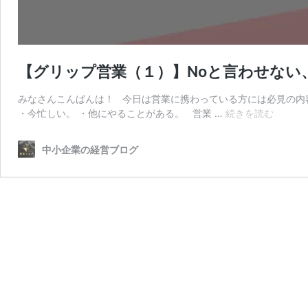
【グリップ営業（１）】Noと言わせない
みなさんこんばんは！ 今日は営業に携わっている方には必見の内
【グ
・今忙しい。 ・他にやることがある。 営業 …
続きを読む
リ
ッ
中小企業の経営ブログ
プ
営
業
（１）
No
と
言
わ
せ
な
い、