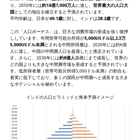
り、
2050年には
約16億7,000万人
に達し、
世界最大の人口大
国
としての地位を確立する
と予測されています。
平均年齢は、日本が
49.1歳
に対し、インドは
28.2歳
です。
この「人口ボーナス」は、巨大な消費市場の形成を強く後押
ししています。
年間世帯可処分所得が
5,000USドル以上3万
5,000USドル未満
とされる
中間所得層は、2020年には約6億
人に達し、中国の中間層人口を超過したと推定されていま
す。さらに、
2030年には
約8億人
規模にまで成長し、世界の
どの国よりも大きな中間層市場を形成する
と予測されていま
す。低所得者層（世帯可処分所得5,000ドル未満）の割合も
着実に低下しており、多くの国民が中間層へと成長する大き
なポテンシャルを秘めています。
インドの人口ピラミッドと将来予測イメージ