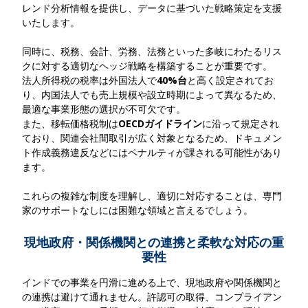
レンド分析情報を提供し、データに基づいた戦略策定を支援
いたします。
同時に、税務、会計、労務、法務といった多岐にわたるリス
クに対する適切なヘッジ戦略を構築することが重要です。
法人所得税の税率は外国法人で
40%
台
と高く設定されてお
り、内国法人でも売上規模や設立時期によって異なるため、
最適な事業形態の選択が不可欠
です。
また、移転価格税制は
OECDガイドライン
に沿って規定され
ており、関連会社間取引が広く対象となるため、ドキュメン
ト作成義務違反などにはペナルティが課される可能性
があり
ます。
これらの複雑な制度を理解し、適切に対応することは、専門
家のサポートなしには困難な領域と言えるでしょう。
現地政府・関係機関との連携と柔軟な対応の重
要性
インドでの事業を円滑に進める上で、現地政府や関係機関と
の連携は避けて通れません。許認可の取得、コンプライアン