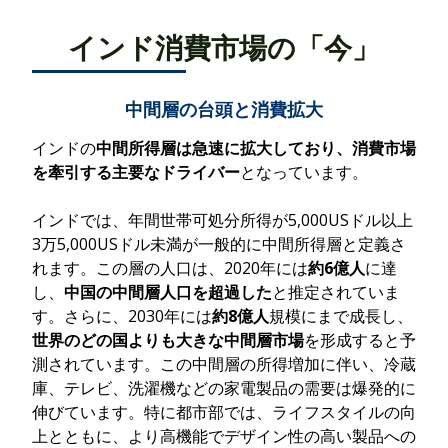
インド消費市場の「今」
中間層の台頭と消費拡大
インドの
中間所得層は急速に拡大しており、消費市場
を牽引する主要なドライバー
となっています。
インドでは、年間世帯可処分所得が5,000USドル以上
3万5,000USドル未満が一般的に中間所得層と定義さ
れます。
この層の人口は、2020年には
約6億人
に達
し、
中国の中間層人口を超過した
と推定
されていま
す。さらに、
2030年には
約8億人
規模にまで成長し、
世界のどの国よりも大きな中間層市場
を形成する
と予
測されています。
この中間層の所得増加に伴い、冷蔵
庫、テレビ、洗濯機などの家電製品の需要は爆発的に
伸びています。特に都市部では、ライフスタイルの向
上とともに、より高機能でデザイン性の高い製品への