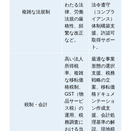
わたる法
法令遵守
複雑な法規制
律、労働
（コンプラ
法規の厳
イアンス）
格性、頻
体制構築支
繁な改正
援、許認可
など。
取得サポー
ト。
高い法人
最適な事業
所得税
形態の選択
率、複雑
支援、税務
な移転価
戦略の立
格税制、
案、移転価
GST（物
格ドキュメ
品サービ
ンテーショ
税制・会計
ス税）の
ン作成支
運用、税
援、会計処
務調査に
理基準の解
おける当
説、現地税