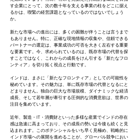
す企業にとって、次の数十年を支える事業の柱をどこに据え
るかは、喫緊の経営課題となっているのではないでしょう
か。
新たな市場への進出には、多くの困難が伴うことは言うまで
もありません。特に、正確な現地情報の収集や、信頼できる
パートナーの選定は、事業成功の可否を大きく左右する重要
な要素です。
今、求められているのは、既存市場の代替を探
すことではなく、これからの成長をけん引する「新たなフロ
ンティア」を切り拓く視点と行動です。
インドは、まさに「新たなフロンティア」としての可能性を
秘めています。その魅力は、単に既存市場の代替となるにと
どまりません。独自の巨大な市場規模、ダイナミックな経済
成長、そして若年層が牽引する圧倒的な消費意欲は、世界の
注目を集めています。
近年、製造・IT・消費財といった多様な産業でインドの存在
感は急速に高まっており、その成長の勢いは今後も続くと見
込まれます。このポテンシャルをいち早く見極め、戦略的に
インド市場への展開を進めることが、グローバル競争におい