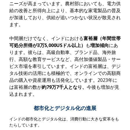
ニーズが高まっています。農村部においても、電力供
給の改善と所得向上により、基本的な家電製品の普及
が加速しており、供給が追いつかない状況が散見され
ます。
中間層だけでなく、インドにおける
富裕層（年間世帯
可処分所得が3万5,000USドル以上）
も
増加傾向
にあ
ります。彼らは、高級自動車、ブランド品、海外旅
行、高額な教育サービスなど、高付加価値製品・サー
ビス市場を牽引しています。インドの富裕層は、デジ
タル技術の活用にも積極的で、オンラインでの高額商
品の購入や資産運用も活発化しています。
2023年に
は富裕層の数が
約79万7千人となり、
今後も増加が見
込まれます
。
都市化とデジタル化の進展
インドの都市化とデジタル化は、消費行動に大きな変革をも
たらしています。