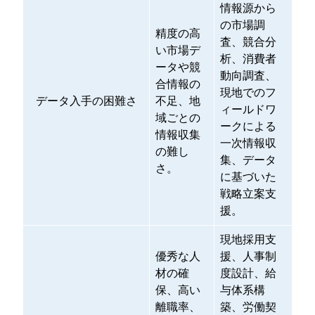
情報源から
の市場調
精度の高
査、競合分
い市場デ
析、消費者
ータや競
動向調査、
合情報の
現地でのフ
データ入手の困難さ
不足、地
ィールドワ
域ごとの
ークによる
情報収集
一次情報収
の難し
集、データ
さ。
に基づいた
戦略立案支
援。
現地採用支
優秀な人
援、人事制
材の確
度設計、給
保、高い
与体系構
離職率、
築、労働契