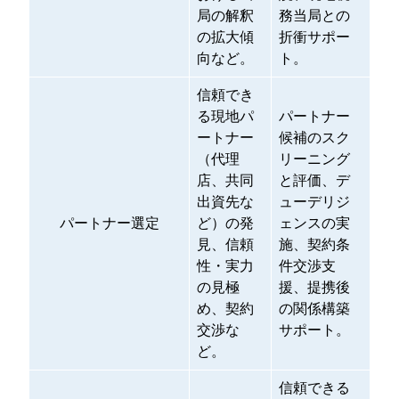
局の解釈
務当局との
の拡大傾
折衝サポー
向など。
ト。
信頼でき
る現地パ
パートナー
ートナー
候補のスク
（代理
リーニング
店、共同
と評価、デ
出資先な
ューデリジ
パートナー選定
ど）の発
ェンスの実
見、信頼
施、契約条
性・実力
件交渉支
の見極
援、提携後
め、契約
の関係構築
交渉な
サポート。
ど。
信頼できる