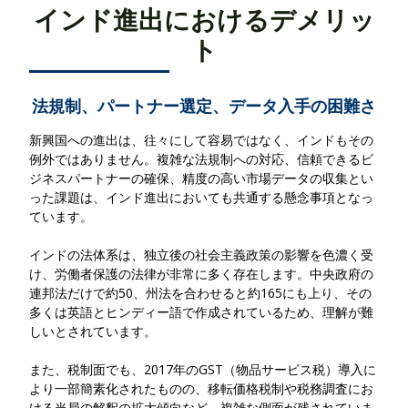
インド進出におけるデメリッ
ト
法規制、パートナー選定、データ入手の困難さ
新興国への進出は、往々にして容易ではなく、インドもその
例外ではありません。複雑な法規制への対応、信頼できるビ
ジネスパートナーの確保、精度の高い市場データの収集とい
った課題は、インド進出においても共通する懸念事項となっ
ています。
インドの法体系は、独立後の社会主義政策の影響を色濃く受
け、労働者保護の法律が非常に多く存在します。中央政府の
連邦法だけで約50、州法を合わせると約165にも上り、その
多くは英語とヒンディー語で作成されているため、理解が難
しいとされています。
また、税制面でも、2017年のGST（物品サービス税）導入に
より一部簡素化されたものの、移転価格税制や税務調査にお
ける当局の解釈の拡大傾向など、複雑な側面が残されていま