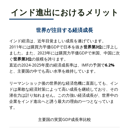
インド進出におけるメリット
世界が注目する経済成長
インド経済は、近年目覚ましい成長を遂げています。
2011年には購買力平価GDPで日本を抜き
世界第3位
に浮上
し
ました。また、
2023年には購買力平価GDPで米国、中国に次
ぐ
世界第3位
の規模
を誇ります。
直近の2024-2025年度の経済成長率は、IMFの予測で
6.2%
と、主要国の中でも高い水準
を維持しています。
リーマンショック後の世界的な経済危機に直面しても、イン
ドは果敢な経済対策によって高い成長を継続しており、その
潜在力は計り知れません。この力強い経済成長が、世界中の
企業をインド進出へと誘う最大の理由の一つとなっていま
す。
主要国の実質GDP成長率比較