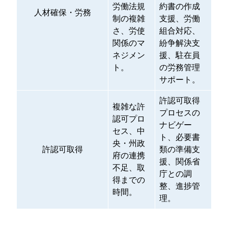
労働法規
約書の作成
人材確保・労務
制の複雑
支援、労働
さ、労使
組合対応、
関係のマ
紛争解決支
ネジメン
援、駐在員
ト。
の労務管理
サポート。
許認可取得
複雑な許
プロセスの
認可プロ
ナビゲー
セス、中
ト、必要書
央・州政
許認可取得
類の準備支
府の連携
援、関係省
不足、取
庁との調
得までの
整、進捗管
時間。
理。