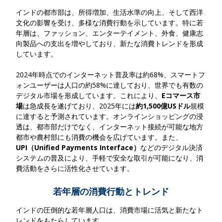
インドの都市部は、所得増加、生活水準の向上、そして西洋
文化の影響を受け、多様な消費行動を示しています。特に
若
年層は、ファッション、エンターテイメント、外食、健康志
向製品への支出を増やしており、新たな消費トレンドを形成
しています。
2024年時点でのインターネット普及率は約68%、スマートフ
ォンユーザーは人口の約58%に達しており、世界でも有数の
デジタル市場を形成しています。これにより、
Eコマース市
場
は急成長を遂げており、2025年には
約1,500億USドル
規模
に達する
と予測されています。オンラインショッピングの浸
透は、都市部だけでなく、インターネット接続が可能な地方
都市や農村部にも消費の機会を広げています。また、
UPI（Unified Payments Interface）
などのデジタル決済
システムの普及により、手軽で安全な取引が可能になり、消
費活動をさらに活性化
させています。
若年層の消費行動とトレンド
インドの
圧倒的な若年層人口は、消費市場に活気と新たなト
レンドをもたらしています。