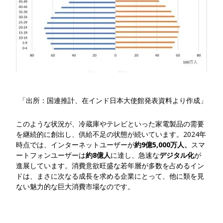
「出所：国連推計、在インド日本大使館発表資料より作成」
このような状況が、冷蔵庫やテレビといった家電製品の需要
を継続的に創出し、供給不足の状態が続いています。
2024年
時点では、インターネットユーザーが
約9億5,000万人、
スマ
ートフォンユーザーは
約8億人
に達し、急速な
デジタル化
が
進展しています。消費意欲旺盛な若年層が多数を占めるイン
ドは、まさに次なる成長を求める企業にとって、他に類を見
ない魅力的な巨大消費市場なのです。