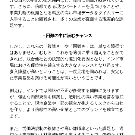
す。さらに、信頼できる現地パートナーを見つけることや、
事業判断の根拠となる精度の高い市場データをタイムリーに
入手することの困難さも、多くの企業が直面する現実的な課
題です。
- 困難の中に潜むチャンス
しかし、これらの「複雑さ」や「困難さ」は、単なる障壁で
はありません。むしろ、これらを適切に乗り越えることがで
きれば、競合他社との決定的な差別化要因となり、インド市
場における優位性を確立する大きなチャンスとなり得ます。
参入障壁が高いということは、一度足場を固めれば、安定し
た事業基盤を築ける可能性が高いということです。
例えば、インドでは賄賂や不正が多発する傾向にあります
が、強固な内部統制を構築し、透明性の高い事業運営を徹底
することで、現地企業や一部の競合が抱えるリスクから自社
を守り、より信頼性の高い企業としてのブランドを確立でき
ます。
また、労働法規制の複雑さや高い離職率といった課題も、適
切な人事制度や人材育成戦略を導入することで、優秀な人材