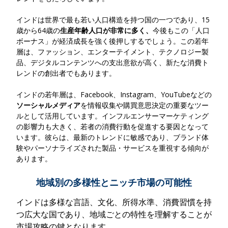
インドは世界で最も若い人口構造を持つ国の一つであり、
15
歳から64歳の
生産年齢人口が非常に多く、
今後もこの「人口
ボーナス」が経済成長を強く後押しする
でしょう。この若年
層は、ファッション、エンターテイメント、テクノロジー製
品、デジタルコンテンツへの支出意欲が高く、新たな消費ト
レンドの創出者でもあります。
インドの若年層は、Facebook、Instagram、YouTubeなどの
ソーシャルメディア
を情報収集や購買意思決定の重要なツー
ルとして活用
しています。インフルエンサーマーケティング
の影響力も大きく、若者の消費行動を促進する要因となって
います。彼らは、最新のトレンドに敏感であり、ブランド体
験やパーソナライズされた製品・サービスを重視する傾向が
あります。
地域別の多様性とニッチ市場の可能性
インドは多様な言語、文化、所得水準、消費習慣を持
つ広大な国であり、地域ごとの特性を理解することが
市場攻略の鍵となります。