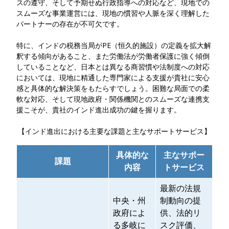
スの遵守、そして予期せぬ行政指導への対応など、現地での
スムーズな事業運営には、現地の慣習や人脈を深く理解した
パートナーの存在が不可欠です。
特に、インドの税務当局がPE（恒久的施設）の定義を拡大解
釈する傾向があること、また労働法が労働者保護に強く傾倒
していることなど、日本とは異なる商習慣や法制度への対応
においては、現地に精通した専門家による支援が貴社に安心
感と具体的な解決策をもたらすでしょう。困難な局面での柔
軟な対応、そして現地政府・関係機関とのスムーズな連携支
援こそが、貴社のインド進出成功の鍵を握ります。
【インド進出における主要な課題と主なサポートサービス】
具体的な
主なサポー
課題
内容
トサービス
最新の法規
中央・州
制動向の提
政府によ
供、法的リ
る多岐に
スク評価、