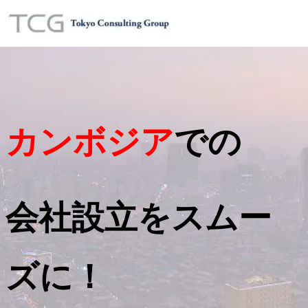
カンボジア
での
会社設立をスムー
ズに！