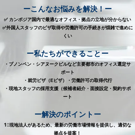
ーこんなお悩みを解決！ー
✅ カンボジア国内で最適なオフィス・拠点の立地が分からない
✅外国人スタッフのビザ取得や労働許可の手続きが煩雑で進めに
くい
ー私たちができることー
・プノンペン・シアヌークビルなど主要都市のオフィス選定サ
ポート
・就労ビザ（Eビザ）・労働許可の取得代行
・現地スタッフの採用支援（候補者紹介・面接設定・契約サポ
ート
ー解決のポイントー
1⃣現地法人があるため、最新の労働市場情報を提供し、適切な
拠点を提案！