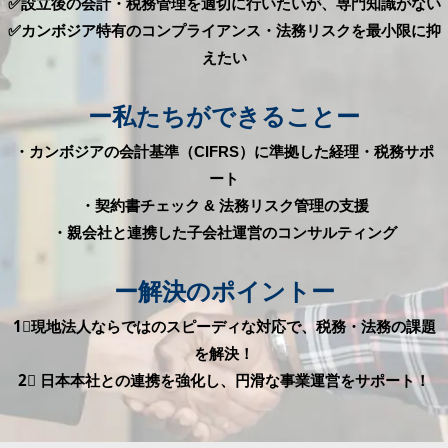
✅
設立後の会計・税務管理を適切に行いたいが、専門知識がない
✅カンボジア特有のコンプライアンス・法務リスクを最小限に抑
えたい
ー私たちができることー
・カンボジアの会計基準（CIFRS）に準拠した経理・税務サポ
ート
・契約書チェック & 法務リスク管理の支援
・親会社と連携した子会社運営のコンサルティング
ー解決のポイントー
1⃣現地法人ならではのスピーディな対応で、税務・法務の課題
を解決！
2⃣ 日本本社との連携を強化し、円滑な事業運営をサポート！