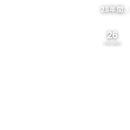
28年間
26
か国34拠点