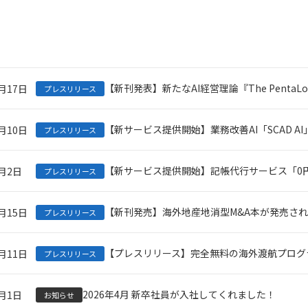
【新刊発表】新たなAI経営理論『The PentaLo
7月17日
プレスリリース
【新サービス提供開始】業務改善AI「SCAD A
7月10日
プレスリリース
【新サービス提供開始】記帳代行サービス「0
7月2日
プレスリリース
【新刊発売】海外地産地消型M&A本が発売さ
6月15日
プレスリリース
【プレスリリース】完全無料の海外渡航プログ
6月11日
プレスリリース
2026年4月 新卒社員が入社してくれました！
4月1日
お知らせ