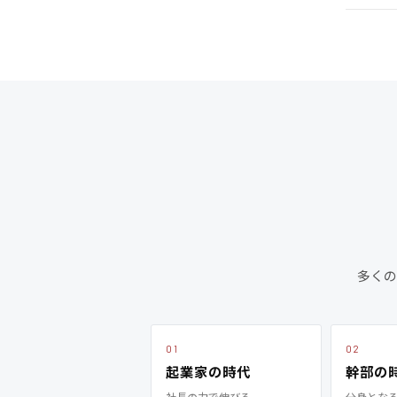
多くの
01
02
起業家の時代
幹部の
社長の力で伸びる
分身とな