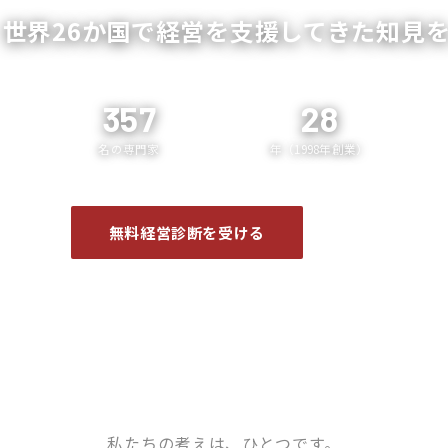
、世界26か国で経営を支援してきた知見を
357
28
名の専門家
年（1998年創業）
企業案内 ❯
無料経営診断を受ける
私たちの考えは、ひとつです。