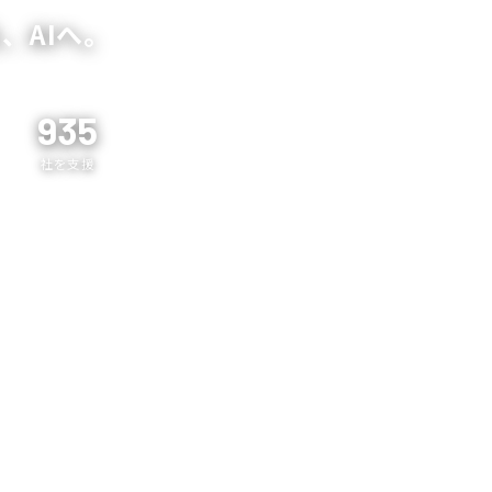
、AIへ。
935
社を支援