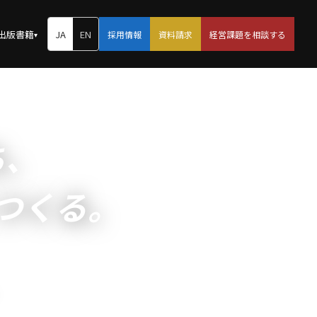
出版書籍
JA
EN
採用情報
資料請求
経営課題を相談する
▾
ち、
つくる。
。