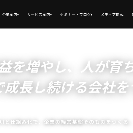
企業案内
サービス案内
セミナー・ブログ
メディア掲載
▾
▾
▾
益を増やし、人が育
で成長し続ける会社を
AIと仕組み化で、
企業の
経営基盤そのもの
をつくる