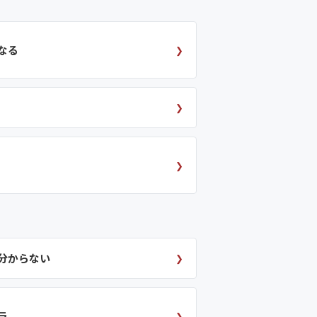
なる
❯
❯
❯
分からない
❯
ラ
❯