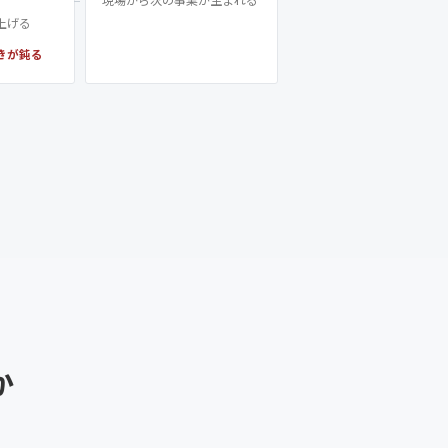
上げる
きが鈍る
か