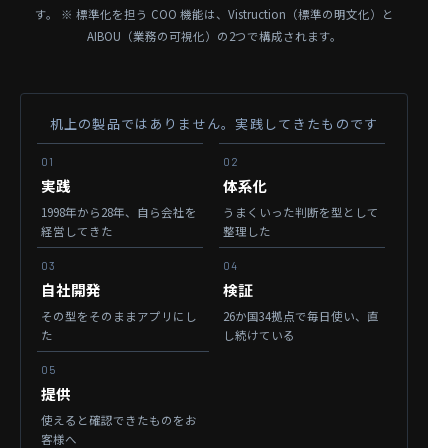
す。
※ 標準化を担う COO 機能は、Vistruction（標準の明文化）と
AIBOU（業務の可視化）の2つで構成されます。
机上の製品ではありません。実践してきたものです
01
02
実践
体系化
1998年から28年、
自ら会社を
うまくいった判断を
型として
経営してきた
整理した
03
04
自社開発
検証
その型を
そのままアプリにし
26か国34拠点で毎日使い、
直
た
し続けている
05
提供
使えると確認できたものを
お
客様へ