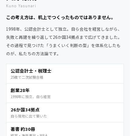
Kuno Yasunari
この考え方は、机上でつくったものではありません。
1998年、公認会計士として独立。自ら会社を経営しながら、
失敗と再建を繰り返して26か国34拠点まで広げてきました。
その過程で見つけた「うまくいく判断の型」を体系化したも
のが、私たちの方法論です。
公認会計士・税理士
25歳で二次試験合格
創業28年
1998年に独立、自ら経営
26か国34拠点
自ら現地に出て築いた
著書 約30冊
経営・海外進出・M&A