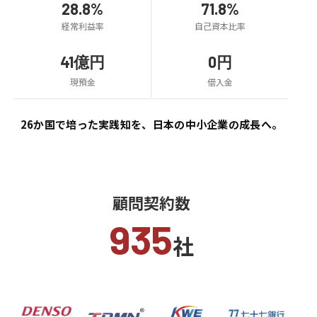
28.8%
71.8%
経常利益率
自己資本比率
41億円
0円
現預金
借入金
26か国で培った実践知を、
日本の中小企業の成長へ。
顧問契約数
935
社