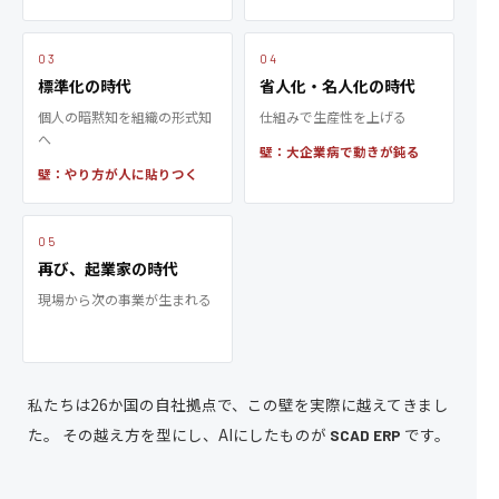
03
04
標準化の時代
省人化・名人化の時代
個人の暗黙知を組織の形式知
仕組みで生産性を上げる
へ
壁：大企業病で動きが鈍る
壁：やり方が人に貼りつく
05
再び、起業家の時代
現場から次の事業が生まれる
私たちは26か国の自社拠点で、この壁を実際に越えてきまし
た。
その越え方を型にし、AIにしたものが
です。
SCAD ERP