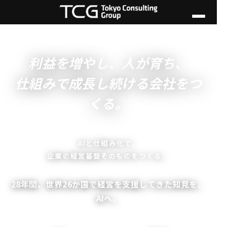
利益を増やし、人が育ち、
仕組みで成長し続ける会社をつ
くる。
AIと仕組み化で、
企業の
経営基盤そのもの
をつくる。
28年間、世界26か国で経営を支援してきた知見を、
AIへ。