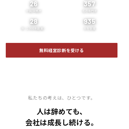
26
357
か国34拠点
名の専門家
28
935
年（1998年創業）
社を支援
無料経営診断を受ける
企業案内 ❯
私たちの考えは、ひとつです。
人は辞めても、
会社は成長し続ける。