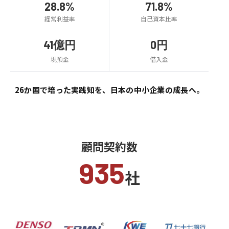
28.8%
71.8%
経常利益率
自己資本比率
41億円
0円
現預金
借入金
26か国で培った実践知を、
日本の中小企業の成長へ。
顧問契約数
935
社