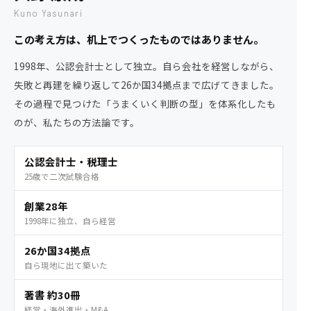
Kuno Yasunari
この考え方は、机上でつくったものではありません。
1998年、公認会計士として独立。自ら会社を経営しながら、
失敗と再建を繰り返して26か国34拠点まで広げてきました。
その過程で見つけた「うまくいく判断の型」を体系化したも
のが、私たちの方法論です。
公認会計士・税理士
25歳で二次試験合格
創業28年
1998年に独立、自ら経営
26か国34拠点
自ら現地に出て築いた
著書 約30冊
経営・海外進出・M&A