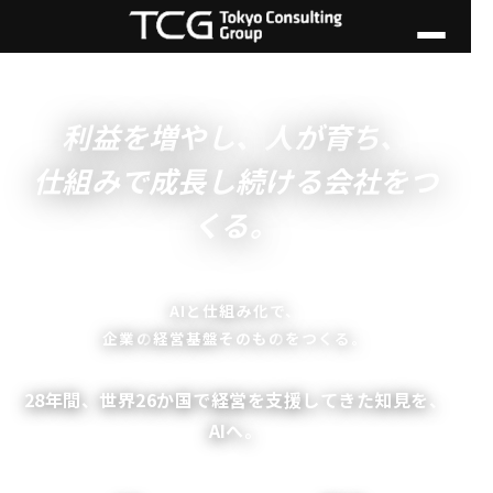
利益を増やし、人が育ち、
仕組みで成長し続ける会社をつ
くる。
AIと仕組み化で、
企業の
経営基盤そのもの
をつくる。
28年間、世界26か国で経営を支援してきた知見を、
AIへ。