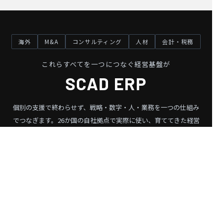
海外
M&A
コンサルティング
人材
会計・税務
これらすべてを一つにつなぐ経営基盤が
SCAD ERP
個別の支援で終わらせず、戦略・数字・人・業務を一つの仕組み
でつなぎます。
26か国の自社拠点で実際に使い、育ててきた経営
基盤です。
SCAD ERP を見る ❯