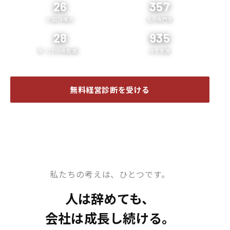
26
357
か国34拠点
名の専門家
28
935
年（1998年創業）
社を支援
無料経営診断を受ける
企業案内 ❯
私たちの考えは、ひとつです。
人は辞めても、
会社は成長し続ける。