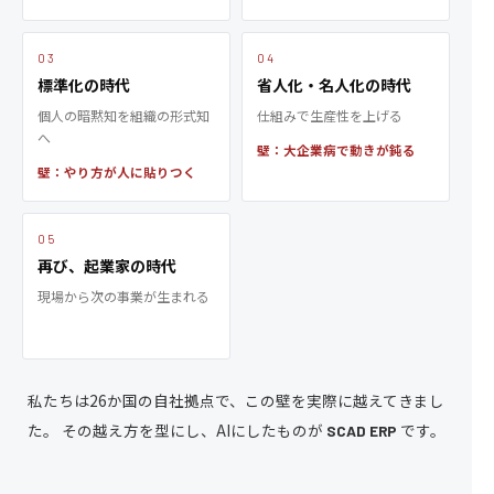
03
04
標準化の時代
省人化・名人化の時代
個人の暗黙知を組織の形式知
仕組みで生産性を上げる
へ
壁：大企業病で動きが鈍る
壁：やり方が人に貼りつく
05
再び、起業家の時代
現場から次の事業が生まれる
私たちは26か国の自社拠点で、この壁を実際に越えてきまし
た。
その越え方を型にし、AIにしたものが
です。
SCAD ERP