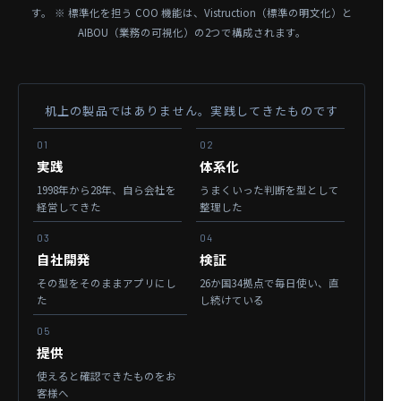
す。
※ 標準化を担う COO 機能は、Vistruction（標準の明文化）と
AIBOU（業務の可視化）の2つで構成されます。
机上の製品ではありません。実践してきたものです
01
02
実践
体系化
1998年から28年、
自ら会社を
うまくいった判断を
型として
経営してきた
整理した
03
04
自社開発
検証
その型を
そのままアプリにし
26か国34拠点で毎日使い、
直
た
し続けている
05
提供
使えると確認できたものを
お
客様へ