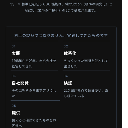
す。
※ 標準化を担う COO 機能は、Vistruction（標準の明文化）と
AIBOU（業務の可視化）の2つで構成されます。
机上の製品ではありません。実践してきたものです
01
02
実践
体系化
1998年から28年、
自ら会社を
うまくいった判断を
型として
経営してきた
整理した
03
04
自社開発
検証
その型を
そのままアプリにし
26か国34拠点で毎日使い、
直
た
し続けている
05
提供
使えると確認できたものを
お
客様へ