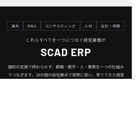
海外
M&A
コンサルティング
人材
会計・税務
これらすべてを一つにつなぐ経営基盤が
SCAD ERP
個別の支援で終わらせず、戦略・数字・人・業務を一つの仕組み
でつなぎます。
26か国の自社拠点で実際に使い、育ててきた経営
基盤です。
SCAD ERP を見る ❯