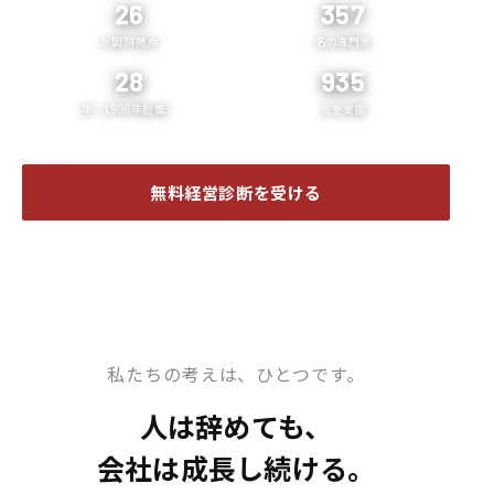
26
357
か国34拠点
名の専門家
28
935
年（1998年創業）
社を支援
無料経営診断を受ける
企業案内 ❯
私たちの考えは、ひとつです。
人は辞めても、
会社は成長し続ける。