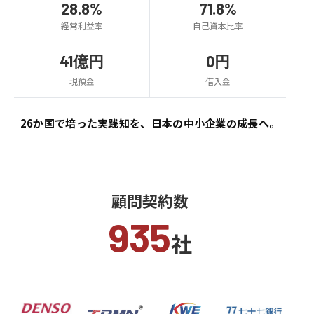
28.8%
71.8%
経常利益率
自己資本比率
41億円
0円
現預金
借入金
26か国で培った実践知を、
日本の中小企業の成長へ。
顧問契約数
935
社