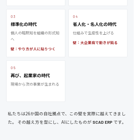
03
04
標準化の時代
省人化・名人化の時代
個人の暗黙知を組織の形式知
仕組みで生産性を上げる
へ
壁：大企業病で動きが鈍る
壁：やり方が人に貼りつく
05
再び、起業家の時代
現場から次の事業が生まれる
私たちは26か国の自社拠点で、この壁を実際に越えてきまし
た。
その越え方を型にし、AIにしたものが
です。
SCAD ERP