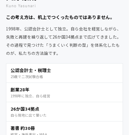
Kuno Yasunari
この考え方は、机上でつくったものではありません。
1998年、公認会計士として独立。自ら会社を経営しながら、
失敗と再建を繰り返して26か国34拠点まで広げてきました。
その過程で見つけた「うまくいく判断の型」を体系化したも
のが、私たちの方法論です。
公認会計士・税理士
25歳で二次試験合格
創業28年
1998年に独立、自ら経営
26か国34拠点
自ら現地に出て築いた
著書 約30冊
経営・海外進出・M&A