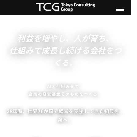
利益を増やし、人が育ち、
仕組みで成長し続ける会社をつ
くる。
AIと仕組み化で、
企業の
経営基盤そのもの
をつくる。
28年間、世界26か国で経営を支援してきた知見を、
AIへ。