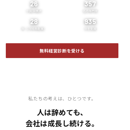
26
357
か国34拠点
名の専門家
28
935
年（1998年創業）
社を支援
無料経営診断を受ける
企業案内 ❯
私たちの考えは、ひとつです。
人は辞めても、
会社は成長し続ける。