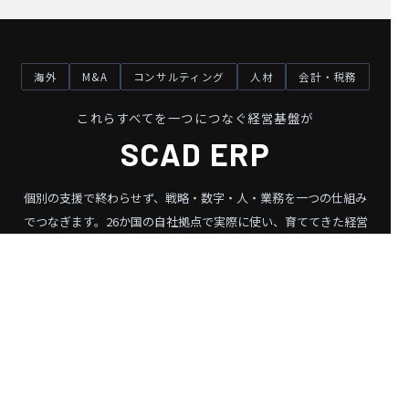
海外
M&A
コンサルティング
人材
会計・税務
これらすべてを一つにつなぐ経営基盤が
SCAD ERP
個別の支援で終わらせず、戦略・数字・人・業務を一つの仕組み
でつなぎます。
26か国の自社拠点で実際に使い、育ててきた経営
基盤です。
SCAD ERP を見る ❯