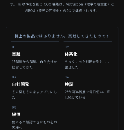
す。
※ 標準化を担う COO 機能は、Vistruction（標準の明文化）と
AIBOU（業務の可視化）の2つで構成されます。
机上の製品ではありません。実践してきたものです
01
02
実践
体系化
1998年から28年、
自ら会社を
うまくいった判断を
型として
経営してきた
整理した
03
04
自社開発
検証
その型を
そのままアプリにし
26か国34拠点で毎日使い、
直
た
し続けている
05
提供
使えると確認できたものを
お
客様へ