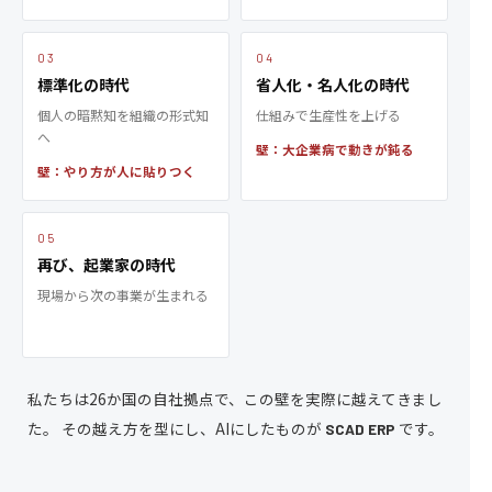
03
04
標準化の時代
省人化・名人化の時代
個人の暗黙知を組織の形式知
仕組みで生産性を上げる
へ
壁：大企業病で動きが鈍る
壁：やり方が人に貼りつく
05
再び、起業家の時代
現場から次の事業が生まれる
私たちは26か国の自社拠点で、この壁を実際に越えてきまし
た。
その越え方を型にし、AIにしたものが
です。
SCAD ERP