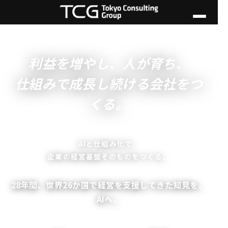
利益を増やし、人が育ち、
仕組みで成長し続ける会社をつ
くる。
AIと仕組み化で、
企業の
経営基盤そのもの
をつくる。
28年間、世界26か国で経営を支援してきた知見を、
AIへ。