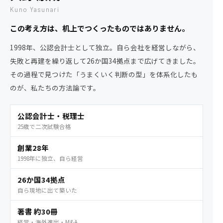
Kuno Yasunari
この考え方は、机上でつくったものではありません。
1998年、公認会計士として独立。自ら会社を経営しながら、
失敗と再建を繰り返して26か国34拠点まで広げてきました。
その過程で見つけた「うまくいく判断の型」を体系化したも
のが、私たちの方法論です。
公認会計士・税理士
25歳で二次試験合格
創業28年
1998年に独立、自ら経営
26か国34拠点
自ら現地に出て築いた
著書 約30冊
経営・海外進出・M&A