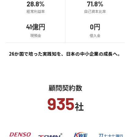
28.8%
71.8%
経常利益率
自己資本比率
41億円
0円
現預金
借入金
26か国で培った実践知を、
日本の中小企業の成長へ。
顧問契約数
935
社